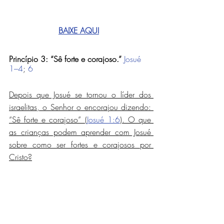
BAIXE AQUI
Princípio 3: “Sê forte e corajoso.”
Josué 
1–4
; 
6
Depois que Josué se tornou o líder dos 
israelitas, o Senhor o encorajou dizendo: 
“Sê forte e corajoso” (
Josué 1:6
). O que 
as crianças podem aprender com Josué 
sobre como ser fortes e corajosos por 
Cristo?