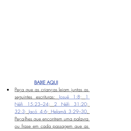
BAIXE AQUI
Peça que as crianças leiam juntas as 
seguintes escrituras: 
Josué 1:8
; 
1 
Néfi 15:23–24
; 
2 Néfi 31:20
; 
32:3
; 
Jacó 4:6
; 
Helamã 3:29–30
. 
Peça-lhes que encontrem uma palavra 
ou frase em cada passagem que as 