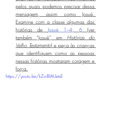
pelos quais podemos precisar dessa 
mensagem, assim como Josué. 
Examine com a classe algumas das 
histórias de 
Josué 1–4
; 
6
 (ver 
também “Josué”, em 
Histórias do 
Velho Testamento
) e peça às crianças 
que identifiquem como as pessoas 
nessas histórias mostraram coragem e 
força.
https://youtu.be/kZwBlAUetsE