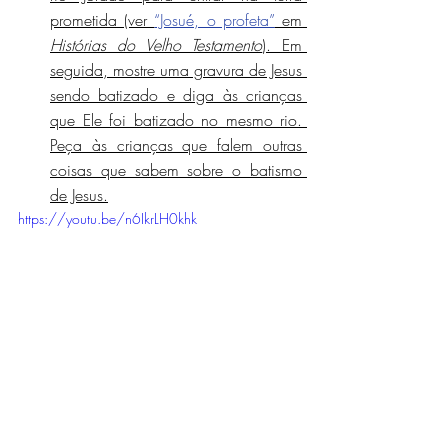
prometida (ver 
“Josué, o profeta”
 em 
Histórias do Velho Testamento
). Em 
seguida, mostre uma gravura de Jesus 
sendo batizado e diga às crianças 
que Ele foi batizado no mesmo rio. 
Peça às crianças que falem outras 
coisas que sabem sobre o batismo 
de Jesus.
https://youtu.be/n6IkrLH0khk