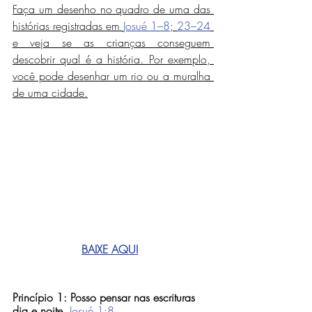
Faça um desenho no quadro de uma das 
histórias registradas em 
Josué 1–8
; 
23–24
e veja se as crianças conseguem 
descobrir qual é a história. Por exemplo, 
você pode desenhar um rio ou a muralha 
de uma cidade.
BAIXE AQUI
Princípio 1: Posso pensar nas escrituras 
dia e noite.
Josué 1:8