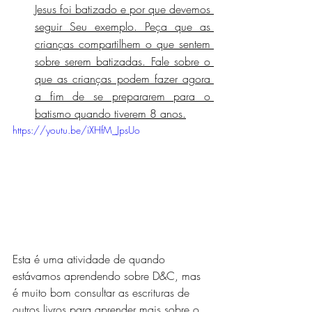
Jesus foi batizado e por que devemos 
seguir Seu exemplo. Peça que as 
crianças compartilhem o que sentem 
sobre serem batizadas. Fale sobre o 
que as crianças podem fazer agora 
a fim de se prepararem para o 
batismo quando tiverem 8 anos.
https://youtu.be/iXHfM_JpsUo
Esta é uma atividade de quando 
estávamos aprendendo sobre D&C, mas 
é muito bom consultar as escrituras de 
outros livros para aprender mais sobre o 