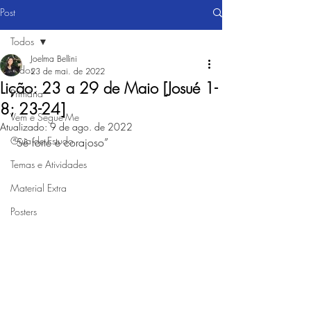
Post
Todos
Joelma Bellini
Todos
23 de mai. de 2022
Lição: 23 a 29 de Maio [Josué 1-
Primária
8; 23-24]
Vem e Segue-Me
Atualizado:
9 de ago. de 2022
Guia de Estudo
“Sê forte e corajoso”
Temas e Atividades
Material Extra
Posters