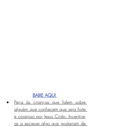
BAIXE AQUI
Peça às crianças que falem sobre 
alguém que conhecem que seja forte 
e corajoso por Jesus Cristo. Incentive-
as a escrever algo que gostariam de 