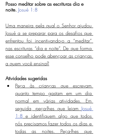
Posso meditar sobre as escrituras dia e 
noite.
Josué 1:8
Uma maneira pela qual o Senhor ajudou 
Josué a se preparar para os desafios que 
enfrentou foi incentivando-o a “meditar” 
nas escrituras “dia e noite”. De que forma 
esse conselho pode abençoar as crianças 
a quem você ensina?
Atividades sugeridas
Peça às crianças que escrevam 
quanto tempo gastam em um dia 
normal em várias atividades. Em 
seguida, peça-lhes que leiam 
Josué 
1:8
 e identifiquem algo que todos 
nós precisamos fazer todos os dias e 
todas as noites. Peça-lhes que 