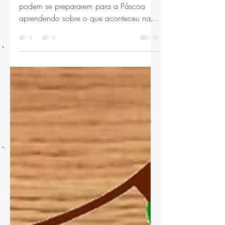
Semana da Páscoa
Os eventos da semana de Páscoa Vocês
podem se prepararem para a Páscoa
aprendendo sobre o que aconteceu na
semana anterior à Crucificação e
Ressurreição de Jesus Cristo. Comece as
atividades 1 semana antes da Páscoa.
Selecionamos para as crianças
atividades que ensinarão o verdadeiro
significado da Páscoa, a Ressurreição de
Jesus Cristo! Programa de Páscoa para a
Primária e ORM: O programa da
Primária de Páscoa foi criado com o
desejo de criar uma melhor oportunidade
para as