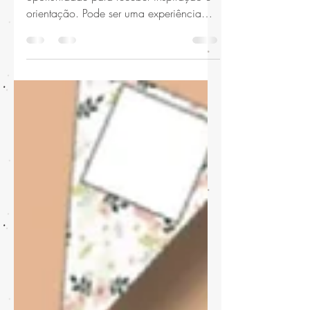
A Conferência Geral é uma ótima
oportunidade para receber inspiração e
orientação. Pode ser uma experiência
ainda melhor quando nos preparamos
com antecedência para receber
revelação pessoal. Para ajudar a manter
as crianças envolvidas durante os dois
dias e até dez horas de sessões da
Conferência Geral, compartilhamos aqui
diversas atividades para serem feitas com
seus filhos e/ou preparar os kits para sua
primária. LEIA: Os materiais aqui
encontrados são de nossa criação pr