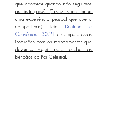
que acontece quando não seguimos 
as instruções? (Talvez você tenha 
uma experiência pessoal que queira 
compartilhar.) Leia 
Doutrina e 
Convênios 130:21
 e compare essas 
instruções com os mandamentos que 
devemos seguir para receber as 
bênçãos do Pai Celestial.