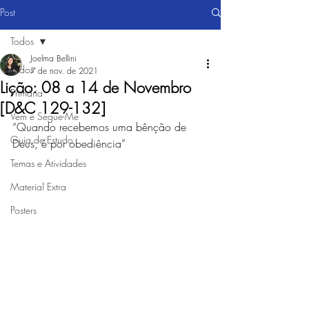
Post
Todos
Joelma Bellini
Todos
7 de nov. de 2021
Lição: 08 a 14 de Novembro
Primária
[D&C 129-132]
Vem e Segue-Me
“Quando recebemos uma bênção de 
Guia de Estudo
Deus, é por obediência”
Temas e Atividades
Material Extra
Posters