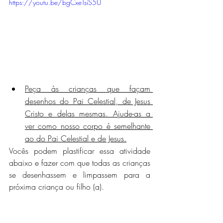
https://youtu.be/bgCxeTsiS5U
Peça às crianças que façam 
desenhos do Pai Celestial, de Jesus 
Cristo e delas mesmas. Ajude-as a 
ver como nosso corpo é semelhante 
ao do Pai Celestial e de Jesus.
Vocês podem plastificar essa atividade 
abaixo e fazer com que todas as crianças 
se desenhassem e limpassem para a 
próxima criança ou filho (a).