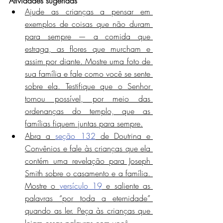
Atividades sugeridas
Ajude as crianças a pensar em 
exemplos de coisas que não duram 
para sempre — a comida que 
estraga, as flores que murcham e 
assim por diante. Mostre uma foto de 
sua família e fale como você se sente 
sobre ela. Testifique que o Senhor 
tornou possível, por meio das 
ordenanças do templo, que as 
famílias fiquem juntas para sempre.
Abra a 
seção 132
 de Doutrina e 
Convênios e fale às crianças que ela 
contém uma revelação para Joseph 
Smith sobre o casamento e a família. 
Mostre o 
versículo 19
 e saliente as 
palavras “por toda a eternidade” 
quando as ler. Peça às crianças que 