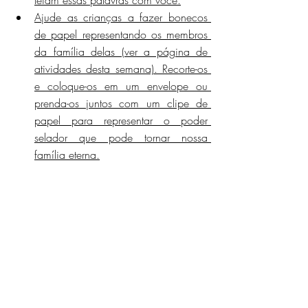
leiam essas palavras com você.
Ajude as crianças a fazer bonecos 
de papel representando os membros 
da família delas (ver a página de 
atividades desta semana). Recorte-os 
e coloque-os em um envelope ou 
prenda-os juntos com um clipe de 
papel para representar o poder 
selador que pode tornar nossa 
família eterna.