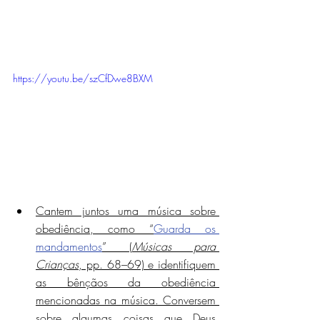
https://youtu.be/szCfDwe8BXM
Cantem juntos uma música sobre 
obediência, como “
Guarda os 
mandamentos
” (
Músicas para 
Crianças
, pp. 68–69) e identifiquem 
as bênçãos da obediência 
mencionadas na música. Conversem 
sobre algumas coisas que Deus 