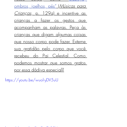
ombros, joelhos, pés”
 (
Músicas para 
Crianças
, p. 129a) e incentive as 
crianças a fazer os gestos que 
acompanham as palavras. Peça às 
crianças que digam algumas coisas 
que nosso corpo pode fazer. Externe 
sua gratidão pelo corpo que você 
recebeu do Pai Celestial. Como 
podemos mostrar que somos gratos 
por essa dádiva especial?
https://youtu.be/wuol-yDV5uU