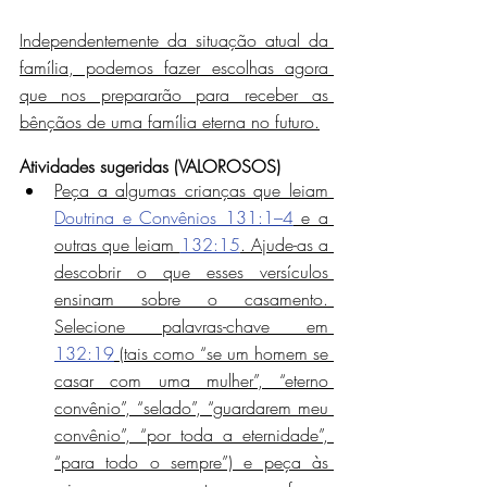
Independentemente da situação atual da 
família, podemos fazer escolhas agora 
que nos prepararão para receber as 
bênçãos de uma família eterna no futuro.
Atividades sugeridas (VALOROSOS)
Peça a algumas crianças que leiam 
Doutrina e Convênios 131:1–4
 e a 
outras que leiam 
132:15
. Ajude-as a 
descobrir o que esses versículos 
ensinam sobre o casamento. 
Selecione palavras-chave em 
132:19
 (tais como “se um homem se 
casar com uma mulher”, “eterno 
convênio”, “selado”, “guardarem meu 
convênio”, “por toda a eternidade”, 
“para todo o sempre”) e peça às 