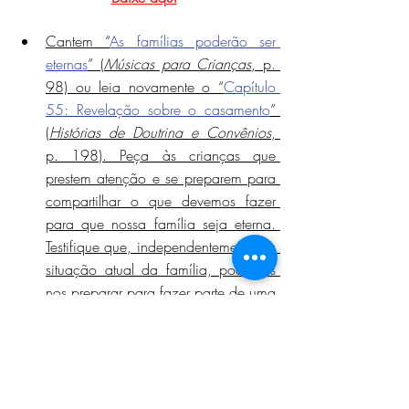
Cantem “
As famílias poderão ser 
eternas
” (
Músicas para Crianças
, p. 
98) ou leia novamente o “
Capítulo 
55: Revelação sobre o casamento
” 
(
Histórias de Doutrina e Convênios
, 
p. 198). Peça às crianças que 
prestem atenção e se preparem para 
compartilhar o que devemos fazer 
para que nossa família seja eterna. 
Testifique que, independentemente da 
situação atual da família, podemos 
nos preparar para fazer parte de uma 
família eterna.
https://youtu.be/0Pj9YdBMSmg