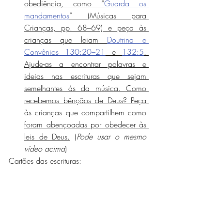
obediência, como “
Guarda os 
mandamentos
” (Músicas para 
Crianças, pp. 68–69) e peça às 
crianças que leiam 
Doutrina e 
Convênios 130:20–21
 e 
132:5
. 
Ajude-as a encontrar palavras e 
ideias nas escrituras que sejam 
semelhantes às da música. Como 
recebemos bênçãos de Deus? Peça 
às crianças que compartilhem como 
foram abençoadas por obedecer às 
leis de Deus.
 (
Pode usar o mesmo 
vídeo acima
)
Cartões das escrituras: