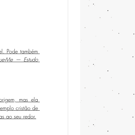
l. Pode também 
ue-Me — Estudo 
rigem, mas ela 
emplo cristão de 
as ao seu redor.