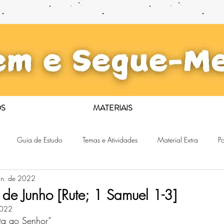
S
MATERIAIS
Guia de Estudo
Temas e Atividades
Material Extra
Po
un. de 2022
 de Junho [Rute; 1 Samuel 1-3]
2022
ta ao Senhor”