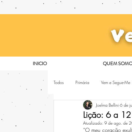
INICIO
QUEM SOMO
Todos
Primária
Vem e Segue-Me
Joelma Bellini
6 de j
Lição: 6 a 12
Atualizado:
9 de ago. de 
“O meu coração exul