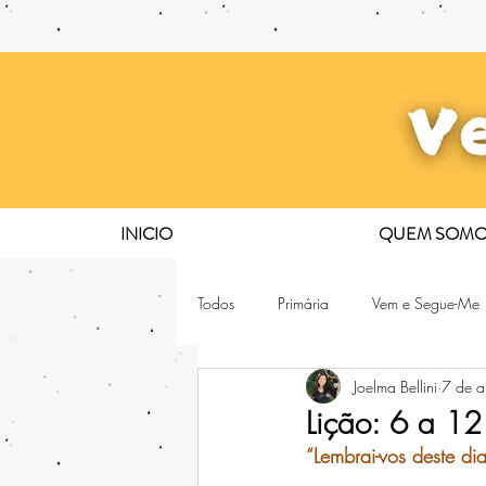
INICIO
QUEM SOMO
Todos
Primária
Vem e Segue-Me
Joelma Bellini
7 de a
Lição: 6 a 12
“Lembrai-vos deste di