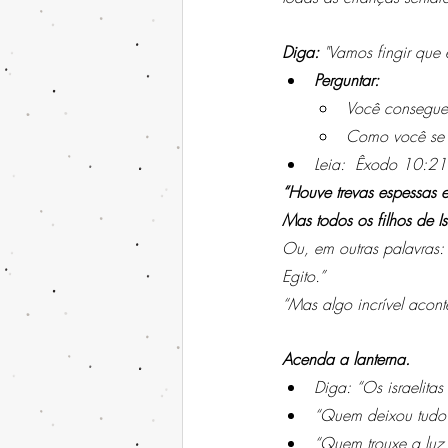
Diga:
 "Vamos fingir que
Perguntar:
Você consegue
Como você se s
Leia:  Êxodo 10:2
“Houve trevas espessas 
Mas todos os filhos de I
Ou, em outras palavras:
Egito.”
“Mas algo incrível acon
Acenda a lanterna.
Diga: “Os israelita
“Quem deixou tudo
“Quem trouxe a luz 