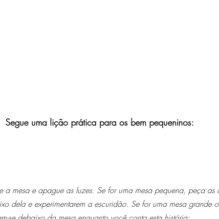
Segue uma lição prática para os bem pequeninos:
e a mesa e apague as luzes. Se for uma mesa pequena, peça as c
xo dela e experimentarem a escuridão. Se for uma mesa grande o s
rem-se debaixo da mesa enquanto você conta esta história: