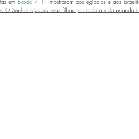
tas em 
Êxodo 7–11
 mostraram aos egípcios e aos israeli
. O Senhor ajudará seus filhos por toda a vida quando ti