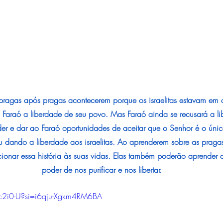
ragas após pragas acontecerem porque os israelitas estavam em c
Faraó a liberdade de seu povo. Mas Faraó ainda se recusará a liber
r e dar ao Faraó oportunidades de aceitar que o Senhor é o único
 dando a liberdade aos israelitas.
Ao
 aprenderem sobre as pragas
ionar essa história às suas vidas. Elas também poderão aprender
poder de nos purificar e nos libertar.
2c2i0-U?si=i6qju-Xgkm4RM6BA