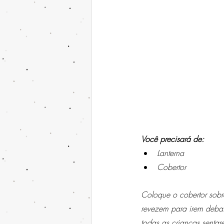
Você precisará de:
Lanterna
Cobertor
Coloque o cobertor sobr
revezem para irem debai
todas as crianças senta