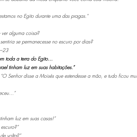
 estamos no Egito durante uma das pragas."
 ver alguma coisa?
entiria se permanecesse no escuro por dias?
1–23
em toda a terra do Egito…
srael tinham luz em suas habitações.”
 “O Senhor disse a Moisés que estendesse a mão, e tudo ficou mui
teceu…”
s tinham luz em suas casas!”
 escuro?”
de volta?”