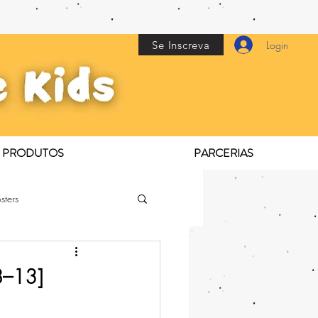
Se Inscreva
Login
PRODUTOS
PARCERIAS
sters
8–13]