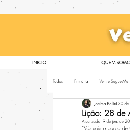
INICIO
QUEM SOMO
Todos
Primária
Vem e Segue-Me
Joelma Bellini
30 de
Lição: 28 de 
Atualizado:
9 de jun. de 2
“Vós sois o corpo de 