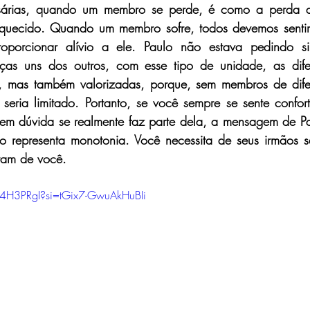
sárias, quando um membro se perde, é como a perda 
aquecido. Quando um membro sofre, todos devemos sentir 
oporcionar alívio a ele. Paulo não estava pedindo si
enças uns dos outros, com esse tipo de unidade, as dif
 mas também valorizadas, porque, sem membros de difere
seria limitado. Portanto, se você sempre se sente confor
á em dúvida se realmente faz parte dela, a mensagem de Pa
 representa monotonia. Você necessita de seus irmãos sa
itam de você.
4H3PRgI?si=tGix7-GwuAkHuBIi