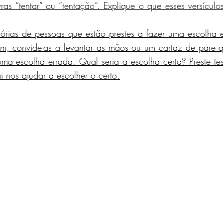
ras “tentar” ou “tentação”. Explique o que esses versículos
tórias de pessoas que estão prestes a fazer uma escolha e
em, convide-as a levantar as mãos ou um cartaz de pare 
r uma escolha errada. Qual seria a escolha certa? Preste t
ai nos ajudar a escolher o certo.