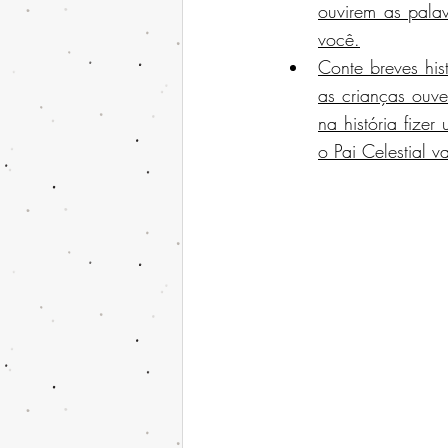
ouvirem as palav
você.
Conte breves his
as crianças ouv
na história fize
o Pai Celestial v