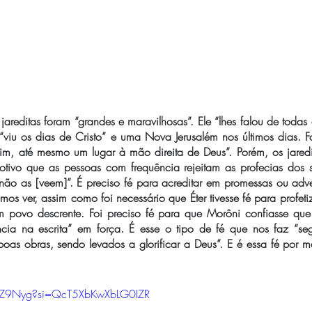
 jareditas foram “grandes e maravilhosas”. Ele “lhes falou de todas 
viu os dias de Cristo” e uma Nova Jerusalém nos últimos dias. Fa
m, até mesmo um lugar à mão direita de Deus”. Porém, os jaredita
tivo que as pessoas com frequência rejeitam as profecias dos 
ão as [veem]”. É preciso fé para acreditar em promessas ou adver
s ver, assim como foi necessário que Éter tivesse fé para profetiz
m povo descrente. Foi preciso fé para que Morôni confiasse que
ência na escrita” em força. É esse o tipo de fé que nos faz “seg
as obras, sendo levados a glorificar a Deus”. E é essa fé por me
JUSZ9Nyg?si=QcT5XbKwXbLG0IZR