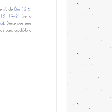
eem”, de 
Éter 12:6
. 
–15, 19–21
 (ver o 
na
). Deixe que seus 
as para ajudá-lo a 
.