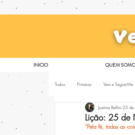
INICIO
QUEM SOMO
Todos
Primária
Vem e Segue-Me
Joelma Bellini
25 de
Lição: 25 de
“Pela fé, todas as co