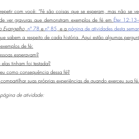
a repetir com você: “Fé são coisas que se esperam, mas não se v
 de ver gravuras que demonstram exemplos de fé em 
Éter 12:13
do Evangelho
, 
nº 78
 e 
nº 85
, e a 
página de atividades desta sema
que sabem a respeito de cada história. Aqui estão algumas pergunt
 exemplos de fé:
essoas esperavam?
elas tinham foi testada?
eu como consequência dessa fé?
ompartilhar suas próprias experiências de quando exerceu sua fé
página de atividade: