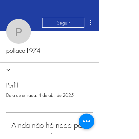
Mais ações
Seguir
pollaca1974
pollaca1974
Perfil
Data de entrada: 4 de abr. de 2025
Ainda não há nada para
mostrar