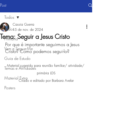
Post
Todos
Cassia Guerra
Todos
15 de nov. de 2024
Tema: Seguir a Jesus Cristo
Primária
Por que é importante seguirmos a Jesus 
Vem e Segue-Me
Cristo? Como podemos segui-lo? 
Guia de Estudo
Material sugerido para reunião familiar/ atividade/ 
Temas e Atividades
primária LDS
Material Extra
Criado e editado por Barbara Avelar
Posters