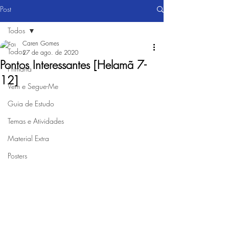
Post
Todos
Caren Gomes
Todos
27 de ago. de 2020
Pontos Interessantes [Helamã 7-
Primária
12]
Vem e Segue-Me
Guia de Estudo
Temas e Atividades
Material Extra
Posters