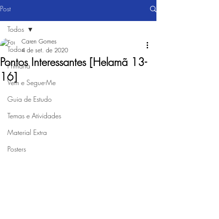
Post
Todos
Caren Gomes
Todos
4 de set. de 2020
Pontos Interessantes [Helamã 13-
Primária
16]
Vem e Segue-Me
Guia de Estudo
Temas e Atividades
Material Extra
Posters