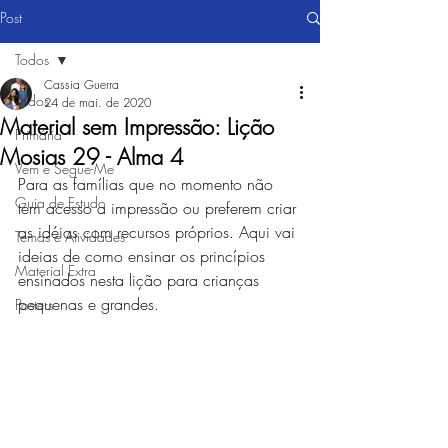
Post
Todos
Cassia Guerra
Todos
24 de mai. de 2020
Material sem Impressão: Lição
Primária
Mosias 29 - Alma 4
Vem e Segue-Me
Para as famílias que no momento não 
Guia de Estudo
tem acesso a impressão ou preferem criar 
as idéias com recursos próprios. Aqui vai 
Temas e Atividades
ideias de como ensinar os princípios 
Material Extra
ensinados nesta lição para crianças 
pequenas e grandes. 
Posters