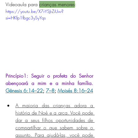
Videoaula para 
crianças menores
:
https://youtu.be/X7rYSJrZiUw?
si=HKfp1fbgc3ySyYqs
Princípio1: 
Seguir o profeta do Senhor 
abençoará a mim e a minha família.
Gênesis 6:14–22
; 
7–8
; 
Moisés 8:16–24
A maioria das crianças adora a 
história de Noé e a arca. Você pode 
dar a seus filhos oportunidades de 
compartilhar o que sabem sobre o 
assunto. Para ajudá-las, você pode 