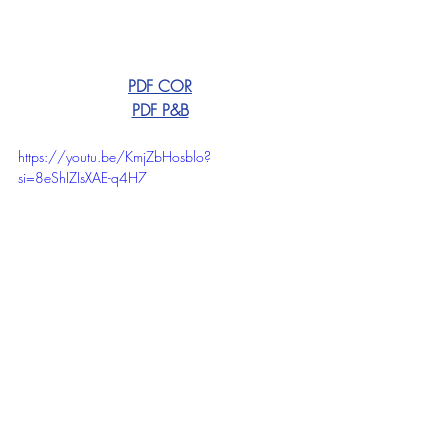
PDF COR
PDF P&B
https://youtu.be/KmjZbHosblo?
si=8eShIZIsXAE-q4H7