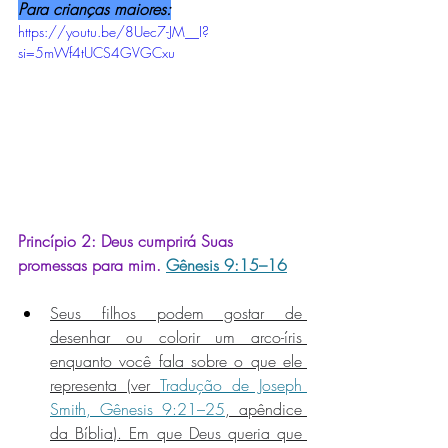
Para crianças maiores:
https://youtu.be/8Uec7-JM__I?
si=5mWf4tUCS4GVGCxu
Princípio 2: 
Deus cumprirá Suas 
promessas para mim.
Gênesis 9:15–16
Seus filhos podem gostar de 
desenhar ou colorir um arco-íris 
enquanto você fala sobre o que ele 
representa (ver 
Tradução de Joseph 
Smith, Gênesis 9:21–25
, apêndice 
da Bíblia). Em que Deus queria que 