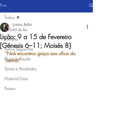
Post
Todos
Joelma Bellini
Todos
10 de fev.
Lição: 9 a 15 de Fevereiro
Primária
[Gênesis 6–11; Moisés 8]
Vem e Segue-Me
“Noé encontrou graça aos olhos do 
Guia de Estudo
Senhor”
Temas e Atividades
Material Extra
Posters