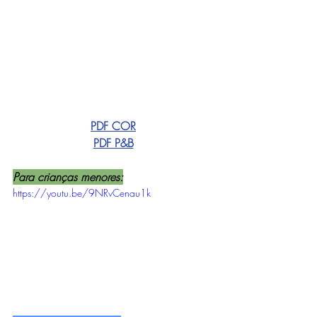
PDF COR
PDF P&B
Para crianças menores:
https://youtu.be/9NRvCenau1k