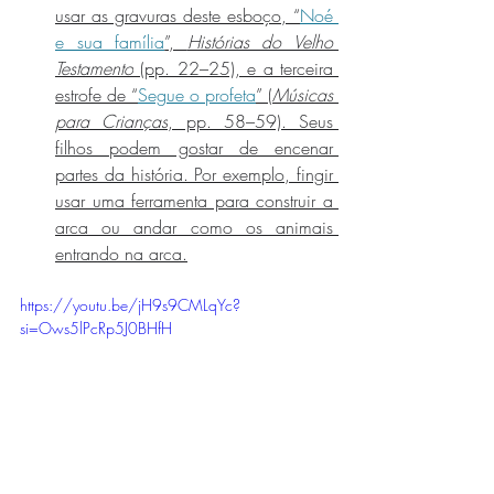
usar as gravuras deste esboço, “
Noé 
e sua família
”, 
Histórias do Velho 
Testamento
 (pp. 22–25), e a terceira 
estrofe de “
Segue o profeta
” (
Músicas 
para Crianças
, pp. 58–59). Seus 
filhos podem gostar de encenar 
partes da história. Por exemplo, fingir 
usar uma ferramenta para construir a 
arca ou andar como os animais 
entrando na arca.
https://youtu.be/jH9s9CMLqYc?
si=Ows5lPcRp5J0BHfH