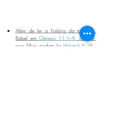
Além de ler a história da torre de 
Babel em 
Gênesis 11:1–9
, você e 
seus filhos podem ler 
Helamã 6:28
. 
De acordo com esse versículo, por 
que o povo de Babel construiu a 
torre? Por que a construção dessa 
torre era o caminho errado para 
alcançar o céu? Depois, examine 
2 Néfi 31:20–21
 e 
Helamã 3:28
 a 
fim de encontrar o caminho certo 
para alcançar o céu. Que conselhos 
daríamos ao povo de Babel?
Faça um desenho de uma escada no 
quadro e cole a imagem do Pai Celestial 