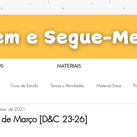
S
MATERIAIS
Guia de Estudo
Temas e Atividades
Material Extra
Po
 mar. de 2021
4 de Março [D&C 23-26]