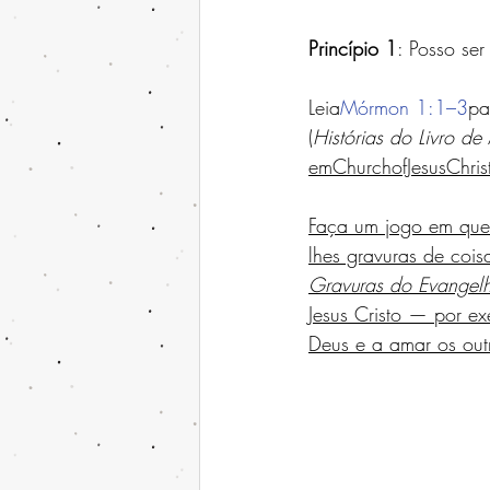
Princípio 1
: Posso se
Leia
Mórmon 1:1–3
pa
(
Histórias do Livro d
em
ChurchofJesusChrist
Faça um jogo em que 
lhes gravuras de cois
Gravuras do Evangel
Jesus Cristo ﻿— por 
Deus e a amar os out