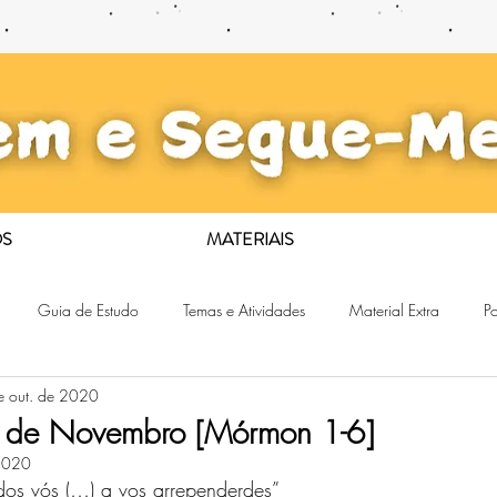
S
MATERIAIS
Guia de Estudo
Temas e Atividades
Material Extra
Po
e out. de 2020
1 de Novembro [Mórmon 1-6]
 2020
dos vós (…) a vos arrependerdes”