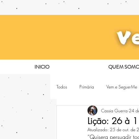
INICIO
QUEM SOMO
Todos
Primária
Vem e Segue-Me
Cassia Guerra
24 d
Lição: 26 à 
Atualizado:
25 de out. de
“Quisera persuadir to