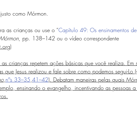
r justo como Mórmon.
ra as crianças ou use o “
Capítulo 49: Os ensinamentos d
e Mórmon
, pp. 138–142 ou o vídeo correspondente 
.org)
as crianças repetem ações básicas que você realiza. Em s
as que Jesus realizou e fale sobre como podemos segui-Lo (
ho
,
nºs 33–35
,
41–42
). Debatam maneiras pelas quais Mór
exemplo, ensinando o evangelho, incentivando as pessoas a
ros.