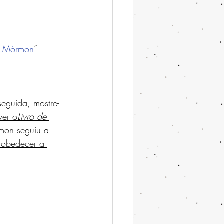
e Mórmon
” 
eguida, mostre-
ver o
Livro de 
mon seguiu a 
 obedecer a 