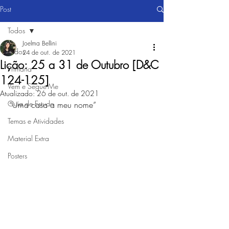
Post
Todos
Joelma Bellini
Todos
24 de out. de 2021
Lição: 25 a 31 de Outubro [D&C
Primária
124-125]
Vem e Segue-Me
Atualizado:
26 de out. de 2021
Guia de Estudo
“Uma casa a meu nome”
Temas e Atividades
Material Extra
Posters