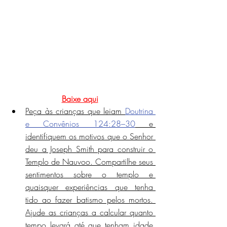
Baixe aqui
Peça às crianças que leiam 
Doutrina 
e Convênios 124:28–30
 e 
identifiquem os motivos que o Senhor 
deu a Joseph Smith para construir o 
Templo de Nauvoo. Compartilhe seus 
sentimentos sobre o templo e 
quaisquer experiências que tenha 
tido ao fazer batismo pelos mortos. 
Ajude as crianças a calcular quanto 
tempo levará até que tenham idade 