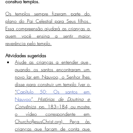
construa templos.
Os templos sempre fizeram parte do 
plano do Pai Celestial para Seus filhos. 
Essa compreensão ajudará as crianças a 
quem você ensina a sentir maior 
reverência pelo templo.
Atividades sugeridas
Ajude as crianças a entender que, 
quando os santos encontraram um 
novo lar em Nauvoo, o Senhor lhes 
disse para construir um templo (ver o 
“
Capítulo 50: Os santos em 
Nauvoo
”, 
Histórias de Doutrina e 
Convênios
, pp. 183–184, ou mostre 
o vídeo correspondente em 
ChurchofJesusChrist.org). Peça às 
crianças que façam de conta que 