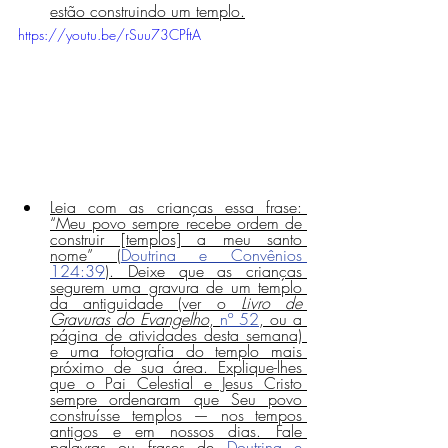
estão construindo um templo.
https://youtu.be/rSuu73CPftA
Leia com as crianças essa frase: 
“Meu povo sempre recebe ordem de 
construir [templos] a meu santo 
nome” (
Doutrina e Convênios 
124:39
). Deixe que as crianças 
segurem uma gravura de um templo 
da antiguidade (ver o 
Livro de 
Gravuras do Evangelho
, 
nº 52
, ou a 
página de atividades desta semana) 
e uma fotografia do templo mais 
próximo de sua área. Explique-lhes 
que o Pai Celestial e Jesus Cristo 
sempre ordenaram que Seu povo 
construísse templos — nos tempos 
antigos e em nossos dias. Fale 
palavras ou frases de 
Doutrina e 