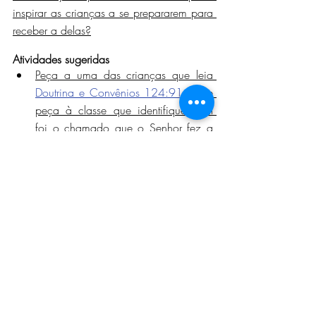
inspirar as crianças a se prepararem para 
receber a delas?
Atividades sugeridas
Peça a uma das crianças que leia 
Doutrina e Convênios 124:91–92
 e 
peça à classe que identifique qual 
foi o chamado que o Senhor fez a 
Hyrum Smith. O que as crianças 
sabem a respeito de bênção 
patriarcal? Se você tem uma bênção 
patriarcal, mostre às crianças como 
ela é. (Lembre-se de que o conteúdo 
específico de sua bênção patriarcal 
é sagrado.) Explique-lhes que a 
bênção patriarcal é uma bênção 
especial que recebemos do 
patriarca. Essa bênção pode nos 