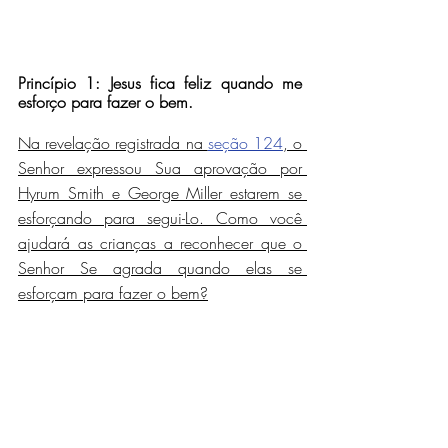
Princípio 1: Jesus fica feliz quando me 
esforço para fazer o bem.
Na revelação registrada na 
seção 124
, o 
Senhor expressou Sua aprovação por 
Hyrum Smith e George Miller estarem se 
esforçando para segui-Lo. Como você 
ajudará as crianças a reconhecer que o 
Senhor Se agrada quando elas se 
esforçam para fazer o bem?