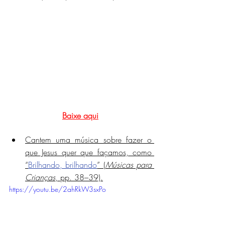
Baixe aqui
Cantem uma música sobre fazer o 
que Jesus quer que façamos, como 
“
Brilhando, brilhando
” (
Músicas para 
Crianças
, pp. 38–39).
https://youtu.be/2ahRkW3sxPo