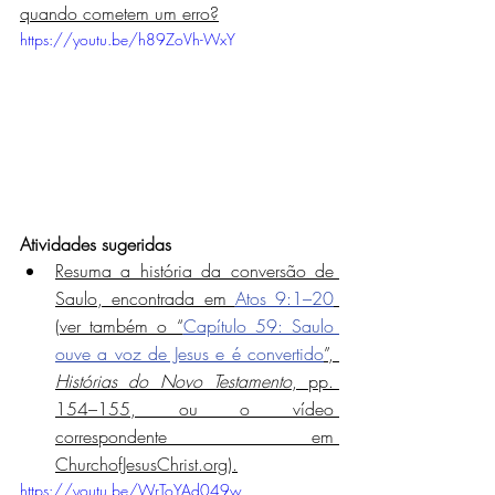
quando cometem um erro?
https://youtu.be/h89ZoVh-WxY
Atividades sugeridas
Resuma a história da conversão de 
Saulo, encontrada em 
Atos 9:1–20
(ver também o “
Capítulo 59: Saulo 
ouve a voz de Jesus e é convertido
”, 
Histórias do Novo Testamento
, pp. 
154–155, ou o vídeo 
correspondente em 
ChurchofJesusChrist.org).
https://youtu.be/WrToYAd049w