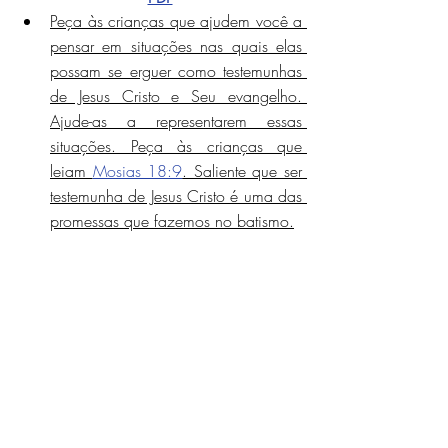
Peça às crianças que ajudem você a 
pensar em situações nas quais elas 
possam se erguer como testemunhas 
de Jesus Cristo e Seu evangelho. 
Ajude-as a representarem essas 
situações. Peça às crianças que 
leiam 
Mosias 18:9
. Saliente que ser 
testemunha de Jesus Cristo é uma das 
promessas que fazemos no batismo.