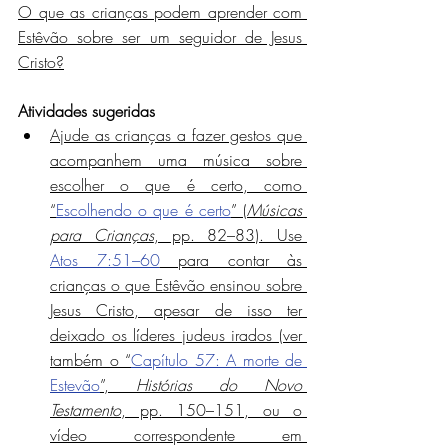
O que as crianças podem aprender com 
Estêvão sobre ser um seguidor de Jesus 
Cristo?
Atividades sugeridas
Ajude as crianças a fazer gestos que 
acompanhem uma música sobre 
escolher o que é certo, como 
“
Escolhendo o que é certo
” (
Músicas 
para Crianças
, pp. 82–83). Use 
Atos 7:51–60
 para contar às 
crianças o que Estêvão ensinou sobre 
Jesus Cristo, apesar de isso ter 
deixado os líderes judeus irados (ver 
também o “
Capítulo 57: A morte de 
Estevão
”, 
Histórias do Novo 
Testamento
, pp. 150–151, ou o 
vídeo correspondente em 