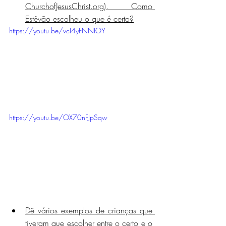
ChurchofJesusChrist.org). Como 
Estêvão escolheu o que é certo?
https://youtu.be/vcI4yFNNIOY
https://youtu.be/OX70nFJpSqw
Dê vários exemplos de crianças que 
tiveram que escolher entre o certo e o 