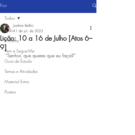
Post
Todos
Joelma Bellini
Todos
11 de jul. de 2023
Lição: 10 a 16 de Julho [Atos 6–
Primária
9]
Vem e Segue-Me
“Senhor, que queres que eu faça?”
Guia de Estudo
Temas e Atividades
Material Extra
Posters