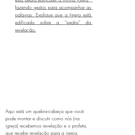
fazendo gestos para acompanhar as 
palavras. Explique que a Igreja está 
edificada sobre a “pedra” da 
revelação.
Aqui está um quebra-cabeça que você 
pode montar e discutir como nós (na 
igreja) recebemos revelação e o profeta, 
que recebe revelação para a igreja.