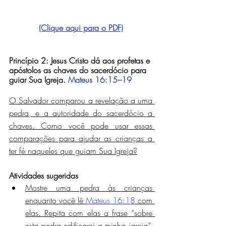
(Clique aqui para o PDF)
Princípio 2: Jesus Cristo dá aos profetas e 
apóstolos as chaves do sacerdócio para 
guiar Sua Igreja. 
Mateus 16:15–19
O Salvador comparou a revelação a uma 
pedra, e a autoridade do sacerdócio a 
chaves. Como você pode usar essas 
comparações para ajudar as crianças a 
ter fé naqueles que guiam Sua Igreja?
Atividades sugeridas
Mostre uma pedra às crianças 
enquanto você lê 
Mateus 16:18
 com 
elas. Repita com elas a frase “sobre 
esta pedra edificarei a minha igreja”, 