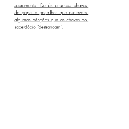
sacramento. Dê às crianças chaves 
de papel e peça-lhes que escrevam 
algumas bênçãos que as chaves do 
sacerdócio “destrancam”.