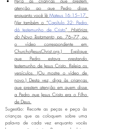
Peça às crianças que prestem 
atenção ao que Pedro disse 
enquanto você lê 
Mateus 16:15–17
. 
(Ver também o “
Capítulo 32: Pedro 
dá testemunho de Cristo
”, 
Histórias 
do Novo Testamento
, pp. 76–77, ou 
o vídeo correspondente em 
ChurchofJesusChrist.org.) Explique 
que Pedro estava prestando 
testemunho de Jesus Cristo. Releia os 
versículos. (Ou mostre o vídeo de 
novo.) Desta vez, diga às crianças 
que prestem atenção em quem disse 
a Pedro que Jesus Cristo era o Filho 
de Deus.
Sugestão: Recorte as peças e peça às 
crianças que as coloquem sobre uma 
palavra de cada vez enquanto vocês 