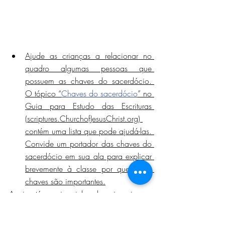
Ajude as crianças a relacionar no 
quadro algumas pessoas que 
possuem as chaves do sacerdócio. 
O tópico “
Chaves do sacerdócio
” no 
Guia para Estudo das Escrituras 
(scriptures.ChurchofJesusChrist.org) 
contém uma lista que pode ajudá-las. 
Convide um portador das chaves do 
sacerdócio em sua ala para explicar 
brevemente à classe por que essas 
chaves são importantes.
Aqui está um joguinho de origami, que 
tem citações tiradas de "As Chaves do 
Sacerdócio" do site da igreja.