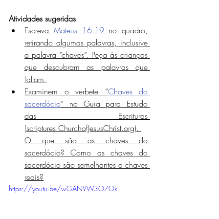
Atividades sugeridas
Escreva 
Mateus 16:19
 no quadro, 
retirando algumas palavras, inclusive 
a palavra “chaves”. Peça às crianças 
que descubram as palavras que 
faltam.
Examinem o verbete “
Chaves do 
sacerdócio
” no Guia para Estudo 
das Escrituras 
(scriptures.ChurchofJesusChrist.org). 
O que são as chaves do 
sacerdócio? Como as chaves do 
sacerdócio são semelhantes a chaves 
reais?
https://youtu.be/wGANVW3O7Ok