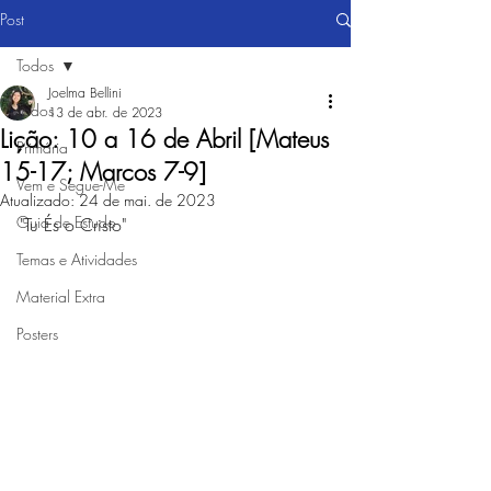
Post
Todos
Joelma Bellini
Todos
13 de abr. de 2023
Lição: 10 a 16 de Abril [Mateus
Primária
15-17; Marcos 7-9]
Vem e Segue-Me
Atualizado:
24 de mai. de 2023
Guia de Estudo
"Tu És o Cristo"
Temas e Atividades
Material Extra
Posters