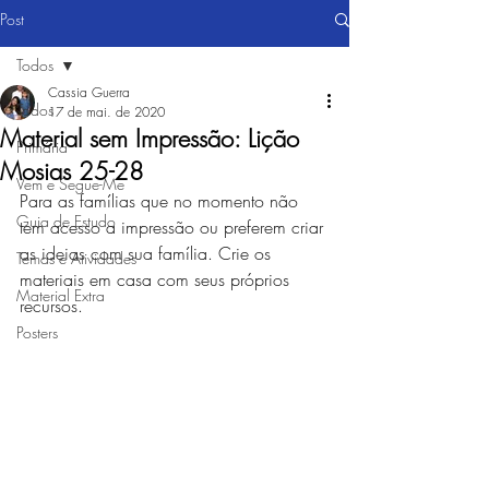
Post
Todos
Cassia Guerra
Todos
17 de mai. de 2020
Material sem Impressão: Lição
Primária
Mosias 25-28
Vem e Segue-Me
Para as famílias que no momento não 
Guia de Estudo
tem acesso a impressão ou preferem criar 
as ideias com sua família. Crie os 
Temas e Atividades
materiais em casa com seus próprios 
Material Extra
recursos. 
Posters