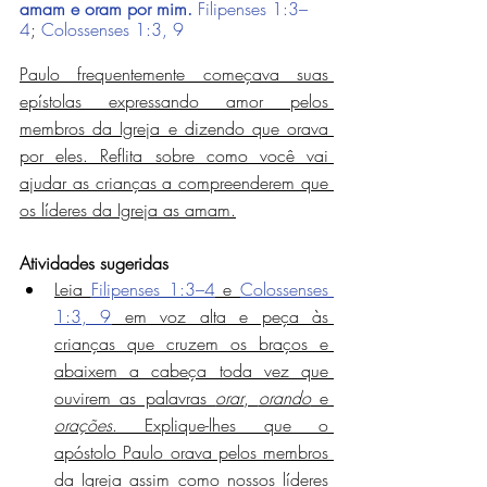
amam e oram por mim.
Filipenses 1:3–
4
; 
Colossenses 1:3, 9
Paulo frequentemente começava suas 
epístolas expressando amor pelos 
membros da Igreja e dizendo que orava 
por eles. Reflita sobre como você vai 
ajudar as crianças a compreenderem que 
os líderes da Igreja as amam.
Atividades sugeridas
Leia 
Filipenses 1:3–4
 e 
Colossenses 
1:3, 9
 em voz alta e peça às 
crianças que cruzem os braços e 
abaixem a cabeça toda vez que 
ouvirem as palavras 
orar
, 
orando
 e 
orações
. Explique-lhes que o 
apóstolo Paulo orava pelos membros 
da Igreja assim como nossos líderes 