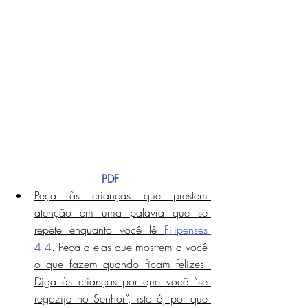
PDF
Peça às crianças que prestem 
atenção em uma palavra que se 
repete enquanto você lê 
Filipenses 
4:4
. Peça a elas que mostrem a você 
o que fazem quando ficam felizes. 
Diga às crianças por que você “se 
regozija no Senhor”, isto é, por que 