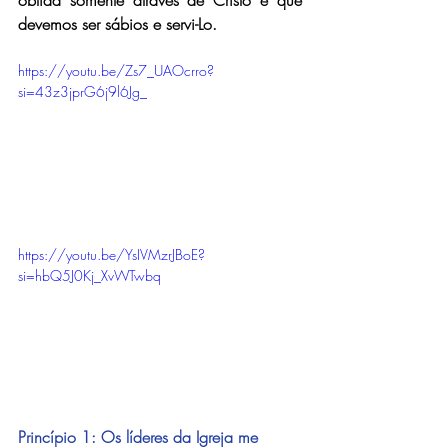
obtida somente através de Cristo e que 
devemos ser sábios e servi-Lo.
https://youtu.be/Zs7_UAOcrro?
si=43z3jprG6j9l6Jg_
https://youtu.be/YsIVMzrJBoE?
si=hbQ5J0Kj_XvWTwbq
Princípio 1: Os líderes da Igreja me 