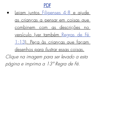
PDF
Leiam juntos 
Filipenses 4:8
 e ajude 
as crianças a pensar em coisas que 
combinem com as descrições no 
versículo (ver também 
Regras de Fé 
1:13
). Peça às crianças que façam 
desenhos para ilustrar essas coisas.
Clique na imagem para ser levado a esta 
página e imprima a 13ª Regra de Fé.