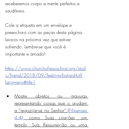
receberemos corpo e mente perfeitos e 
saudáveis.
Cole a etiqueta em um envelope e 
preencha-o com as peças desta página. 
Leia-os na próxima vez que estiver 
sofrendo. Lembre-se que você é 
importante e amado!
https://www.churchofjesuschrist.org/stud
y/friend/2018/09/feelings-first-aid-kit?
lang=eng#title1
Mostre objetos ou gravuras 
representando coisas que o ajudam 
a “regozijar-se no Senhor” (
Filipenses 
4:4
), como Suas criações, um 
templo, Sua Ressurreição ou uma 