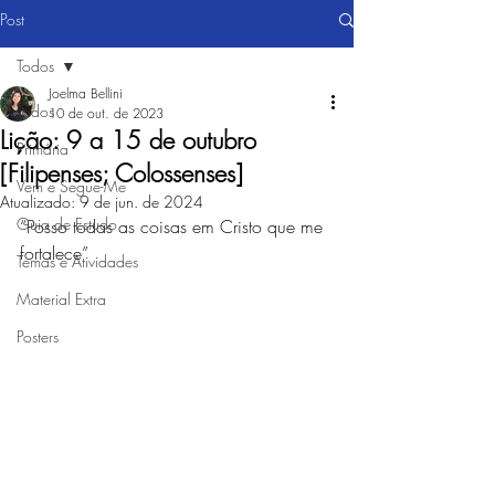
Post
Todos
Joelma Bellini
Todos
10 de out. de 2023
Lição: 9 a 15 de outubro
Primária
[Filipenses; Colossenses]
Vem e Segue-Me
Atualizado:
9 de jun. de 2024
Guia de Estudo
“Posso todas as coisas em Cristo que me 
fortalece”
Temas e Atividades
Material Extra
Posters