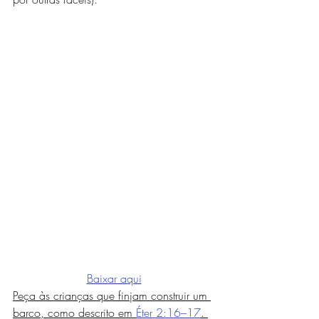
Baixar aqui
Peça às crianças que finjam construir um 
barco, como descrito em 
Éter 2:16–17
. 