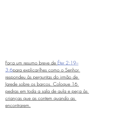
Faça um resumo breve de 
Éter 2:19–
3:6
para explicar-lhes como o Senhor 
respondeu às perguntas do irmão de 
Jarede sobre os barcos. Coloque 16 
pedras em toda a sala de aula e peça às 
crianças que as contem quando as 
encontrarem.