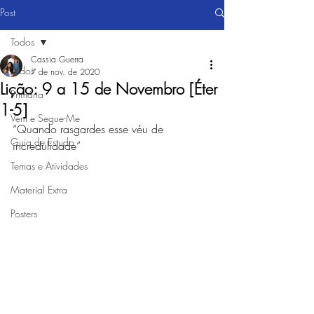
Post
Todos
Cassia Guerra
Todos
7 de nov. de 2020
Lição: 9 a 15 de Novembro [Éter
Primária
1-5]
Vem e Segue-Me
“Quando rasgardes esse véu de 
Guia de Estudo
incredulidade”
Temas e Atividades
Material Extra
Posters