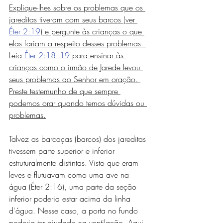
Explique-lhes sobre os problemas que os 
jareditas tiveram com seus barcos (ver 
Éter 2:19
) e pergunte às crianças o que 
elas fariam a respeito desses problemas. 
Leia 
Éter 2:18–19
 para ensinar às 
crianças como o irmão de Jarede levou 
seus problemas ao Senhor em oração. 
Preste testemunho de que sempre 
podemos orar quando temos dúvidas ou 
problemas.
Talvez as barcaças (barcos) dos jareditas 
tivessem parte superior e inferior 
estruturalmente distintas. Visto que eram 
leves e flutuavam como uma ave na 
água (Éter 2:16), uma parte da seção 
inferior poderia estar acima da linha 
d'água. Nesse caso, a porta no fundo 
poderia ter ajudado na ventilação. Aqui 