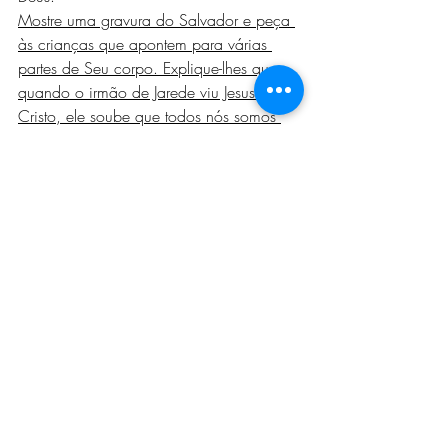
Mostre uma gravura do Salvador e peça 
às crianças que apontem para várias 
partes de Seu corpo. Explique-lhes que, 
quando o irmão de Jarede viu Jesus 
Cristo, ele soube que todos nós somos 
parecidos com Jesus. Ao apontar para 
uma parte do corpo na gravura, peça às 
crianças que apontem para a mesma 
parte em seu próprio corpo. Preste 
testemunho de que fomos criados para 
nos parecermos com nosso Pai Celestial 
e Jesus Cristo.