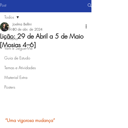
Post
Todos
Joelma Bellini
Todos
30 de abr. de 2024
Lição: 29 de Abril a 5 de Maio
Primária
[Mosias 4–6]
Vem e Segue-Me
Guia de Estudo
Temas e Atividades
Material Extra
Posters
“Uma vigorosa mudança”