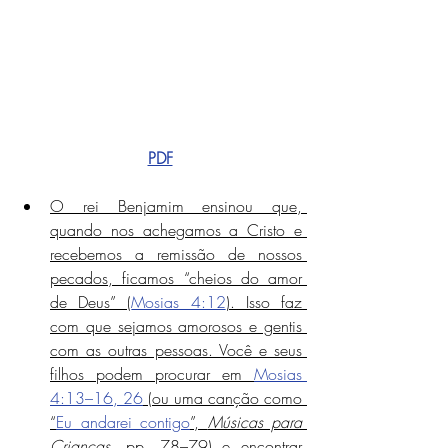
PDF
O rei Benjamim ensinou que, 
quando nos achegamos a Cristo e 
recebemos a remissão de nossos 
pecados, ficamos “cheios do amor 
de Deus” (
Mosias 4:12
). Isso faz 
com que sejamos amorosos e gentis 
com as outras pessoas. Você e seus 
filhos podem procurar em 
Mosias 
4:13–16, 26
 (ou uma canção como 
“
Eu andarei contigo
”, 
Músicas para 
Crianças
, pp. 78–79) e encontrar 