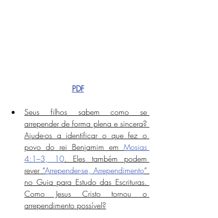
PDF
Seus filhos sabem como se 
arrepender de forma plena e sincera? 
Ajude-os a identificar o que fez o 
povo do rei Benjamim em 
Mosias 
4:1–3, 10
. Eles também podem 
rever “
Arrepender-se, Arrependimento
” 
no Guia para Estudo das Escrituras. 
Como Jesus Cristo tornou o 
arrependimento possível?