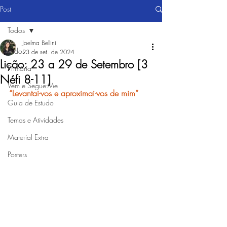
Post
Todos
Joelma Bellini
Todos
23 de set. de 2024
Lição: 23 a 29 de Setembro [3
Primária
Néfi 8-11]
Vem e Segue-Me
“Levantai-vos e aproximai-vos de mim”
Guia de Estudo
Temas e Atividades
Material Extra
Posters