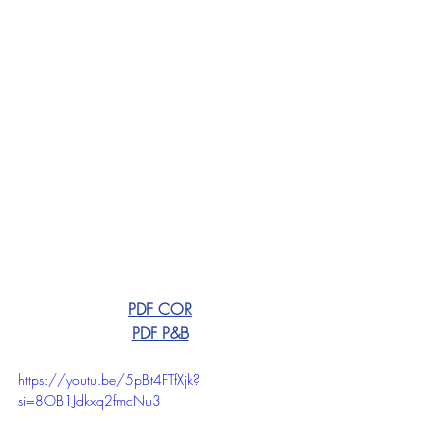
PDF COR
PDF P&B
https://youtu.be/5pBt4FTfXjk?
si=8OB1Jdkxq2fmcNu3