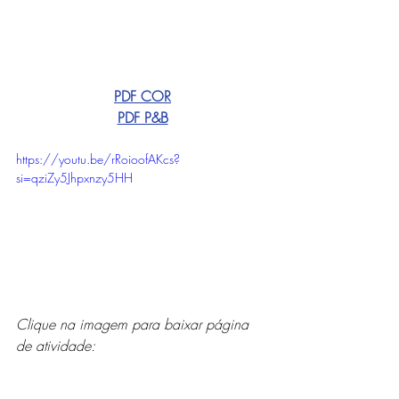
PDF COR
PDF P&B
https://youtu.be/rRoioofAKcs?
si=qziZy5Jhpxnzy5HH
Clique na imagem para baixar página 
de atividade: