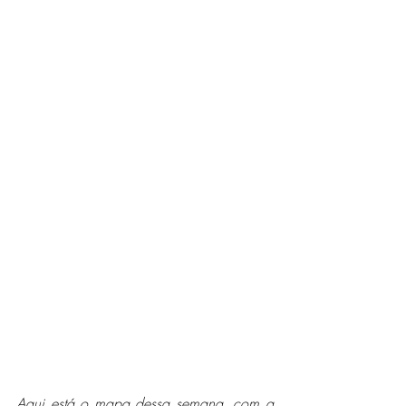
Aqui está o mapa dessa semana, com a 