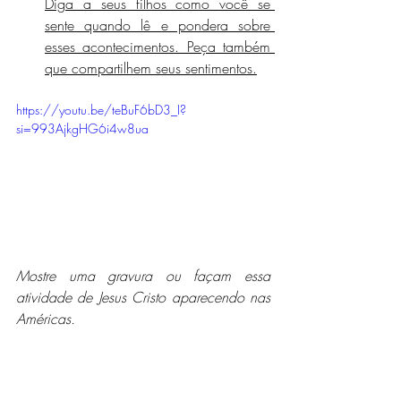
Diga a seus filhos como você se 
sente quando lê e pondera sobre 
esses acontecimentos. Peça também 
que compartilhem seus sentimentos.
https://youtu.be/teBuF6bD3_I?
si=993AjkgHG6i4w8ua
Mostre uma gravura ou façam essa 
atividade de Jesus Cristo aparecendo nas 
Américas.