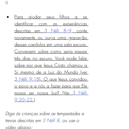
9
Para ajudar seus filhos a se 
identificar com as experiências 
descritas em 
3 Néfi 8–9
, conte 
novamente ou ouça uma gravação 
desses capítulos em uma sala escura. 
Conversem sobre como seria passar 
três dias no escuro. Você pode falar 
sobre por que Jesus Cristo chamou a 
Si mesmo de a Luz do Mundo (ver 
3 Néfi 9:18
). O que Jesus convidou 
o povo e a nós a fazer para que Ele 
possa ser nossa luz? (Ver 
3 Néfi 
9:20–22
.)
Diga às crianças sobre as tempestades e 
trevas descritas em 
3 Néfi 8
, ou use o 
vídeo abaixo: