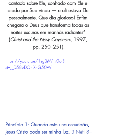
cantado sobre Ele, sonhado com Ele e 
orado por Sua vinda — e ali estava Ele 
pessoalmente. Que dia glorioso! Enfim 
chegara o Deus que transforma todas as 
noites escuras em manhãs radiantes” 
(
Christ and the New Covenant
, 1997, 
pp. 250–251).
https://youtu.be/1sgBiWmJ0oI?
si=J_D58zDOnIXhG50W
Princípio 1: Quando estou na escuridão, 
Jesus Cristo pode ser minha luz.
3 Néfi 8–