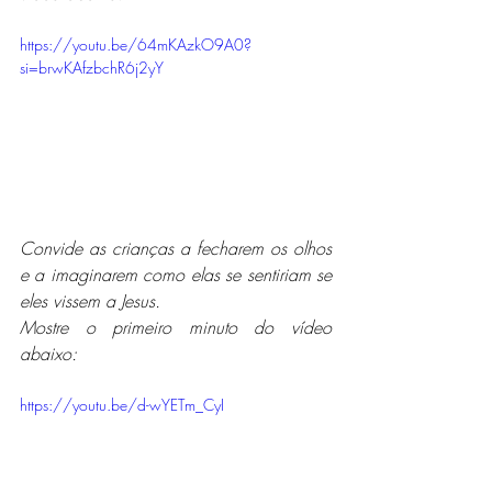
https://youtu.be/64mKAzkO9A0?
si=brwKAfzbchR6j2yY
Convide as crianças a fecharem os olhos 
e a imaginarem como elas se sentiriam se 
eles vissem a Jesus. 
Mostre o primeiro minuto do vídeo 
abaixo:
https://youtu.be/d-wYETm_CyI