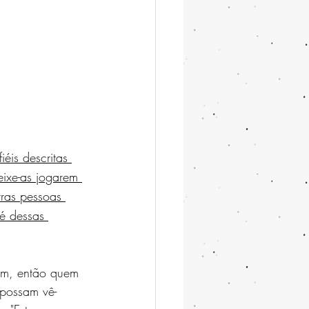
éis descritas 
ixe-as jogarem 
ras pessoas 
fé dessas 
em, então quem 
 possam vê-