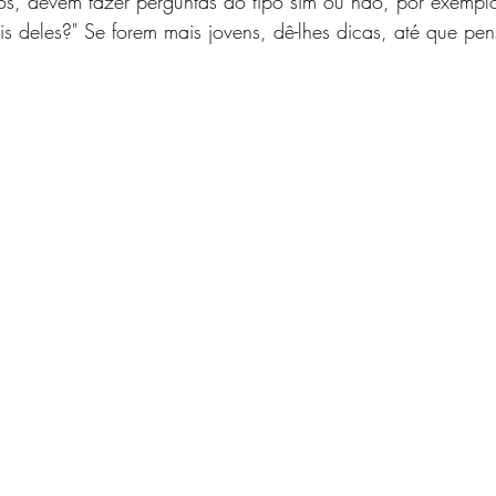
os, devem fazer perguntas do tipo sim ou não, por exemplo
is deles?" Se forem mais jovens, dê-lhes dicas, até que p