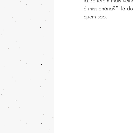
la.Se forem mais velh
é missionária?""Há do
quem são.