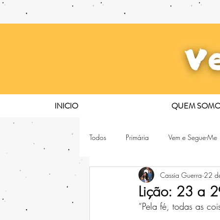
INICIO
QUEM SOMO
Todos
Primária
Vem e Segue-Me
Cassia Guerra
22 d
Lição: 23 a 
“Pela fé, todas as co