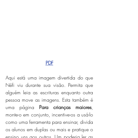
PDF
Aqui está uma imagem divertida do que 
Néfi viu durante sua visão. Permita que 
alguém leia as escrituras enquanto outra 
pessoa move as imagens. Esta também é 
uma página 
Para crianças maiores
, 
monte-o em conjunto, incentive-os a usá-lo 
como uma ferramenta para ensinar, divida 
os alunos em duplas ou mais e pratique o 
ensino uns aos outros. Um poderia ler as 