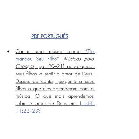
PDF PORTUGUÊS
Cantar uma música como “
Ele 
mandou Seu Filho
” (
Músicas para 
Crianças
, pp. 20–21) pode ajudar 
seus filhos a sentir o amor de Deus. 
Depois de cantar, pergunte a seus 
filhos o que eles aprenderam com a 
música. O que mais aprendemos 
sobre o amor de Deus em 
1 Néfi 
11:22–23
?