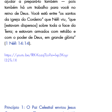
ajudar a prepará-lo também — pois 
também há um trabalho para você no 
reino de Deus. Você está entre “os santos 
da igreja do Cordeiro” que Néfi viu, “que 
[estavam dispersos] sobre toda a face da 
Terra; e estavam armados com retidão e 
com o poder de Deus, em grande glória” 
(
1 Néfi 14:14
).
https://youtu.be/fRK-KozqTLo?si=lxp5Kryy-
l32Tc1X
Princípio 1: O Pai Celestial enviou Jesus 