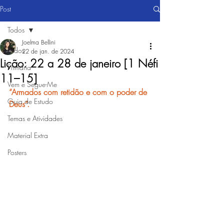
Post
Todos
Joelma Bellini
Todos
22 de jan. de 2024
Lição: 22 a 28 de janeiro [1 Néfi
Primária
11–15]
Vem e Segue-Me
“Armados com retidão e com o poder de 
Guia de Estudo
Deus”.
Temas e Atividades
Material Extra
Posters