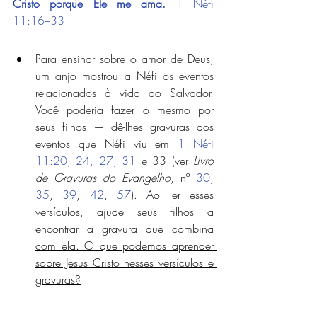
Cristo porque Ele me ama.
1 Néfi 
11:16–33
Para ensinar sobre o amor de Deus, 
um anjo mostrou a Néfi os eventos 
relacionados à vida do Salvador. 
Você poderia fazer o mesmo por 
seus filhos — dê-lhes gravuras dos 
eventos que Néfi viu em 
1 Néfi 
11:20, 24, 27, 31
 e 33 (ver 
Livro 
de Gravuras do Evangelho
, nº 
30
, 
35
, 
39
, 
42
, 
57
). Ao ler esses 
versículos, ajude seus filhos a 
encontrar a gravura que combina 
com ela. O que podemos aprender 
sobre Jesus Cristo nesses versículos e 
gravuras?