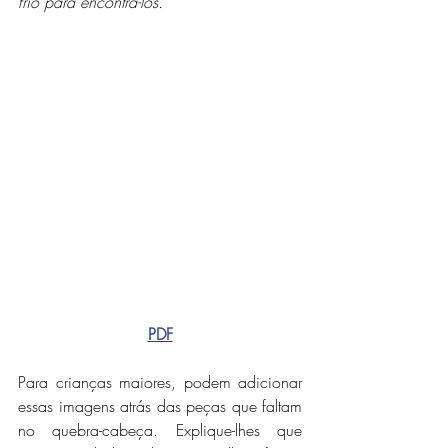
frio para encontrá-los.
PDF
Para crianças maiores, podem adicionar 
essas imagens atrás das peças que faltam 
no quebra-cabeça. Explique-lhes que 