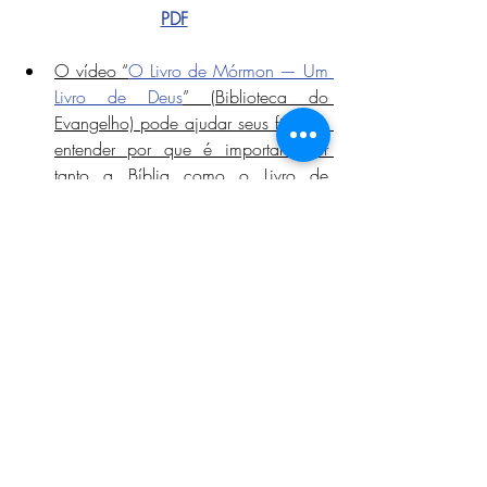
PDF
O vídeo “
O Livro de Mórmon — Um 
Livro de Deus
” (Biblioteca do 
Evangelho) pode ajudar seus filhos a 
entender por que é importante ter 
tanto a Bíblia como o Livro de 
Mórmon. Seus filhos podem gostar 
de recriar a ilustração do vídeo.
https://youtu.be/UTgd8qb3W8w?
si=6Ma7p5FUDvfzyfaE
https://youtu.be/Evvpo0nW2ZY?
si=b77cZjov3B7ZNRnv