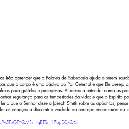
as irão aprender que a
 Palavra de Sabedoria ajuda a serem saudá
anças que o corpo é uma dádiva do Pai Celestial e que Ele deseja
fetas para guiá-las e protegê-las. Ajude-as a entender como os pro
ntrar segurança para as tempestades da vida; e que o Espírito po
ler o que o Senhor disse a Joseph Smith sobre os apócrifos, pens
ar as crianças a discernir a verdade do erro que encontrarão ao 
e/cPv5FuGTYQM?si=qBTSi_17ogD0xQ6i