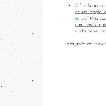
A fim de apresen
de um templo o
templo
” (
Músicas
para nosso espír
cuidar de seu co
Esta pode ser uma fot