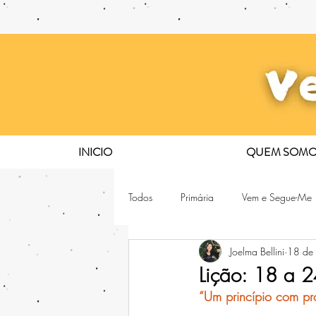
INICIO
QUEM SOMO
Todos
Primária
Vem e Segue-Me
Joelma Bellini
18 de
Lição: 18 a 
“Um princípio com p