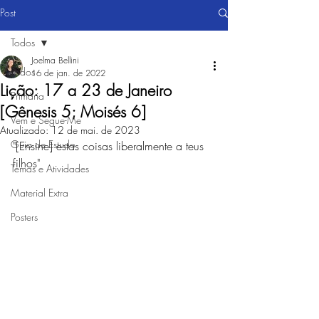
Post
Todos
Joelma Bellini
Todos
16 de jan. de 2022
Lição: 17 a 23 de Janeiro
Primária
[Gênesis 5; Moisés 6]
Vem e Segue-Me
Atualizado:
12 de mai. de 2023
Guia de Estudo
"[Ensine] estas coisas liberalmente a teus 
filhos"
Temas e Atividades
Material Extra
Posters