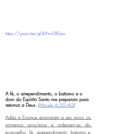
https://youtu.be/gOkYiwOXZaw
A fé, o arrependimento, o batismo e o 
dom do Espírito Santo me preparam para 
retornar a Deus.
 (
Moisés 6:50–62
)
Adão e Enoque ensinaram a seu povo os 
primeiros princípios e ordenanças do 
evangelho: fé, arrependimento, batismo e 