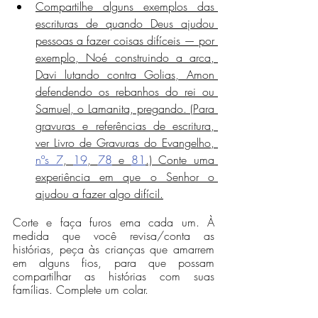
Compartilhe alguns exemplos das 
escrituras de quando Deus ajudou 
pessoas a fazer coisas difíceis — por 
exemplo, Noé construindo a arca, 
Davi lutando contra Golias, Amon 
defendendo os rebanhos do rei ou 
Samuel, o Lamanita, pregando. (Para 
gravuras e referências de escritura, 
ver Livro de Gravuras do Evangelho, 
nºs 7
, 
19
, 
78
 e 
81
.) Conte uma 
experiência em que o Senhor o 
ajudou a fazer algo difícil.
Corte e faça furos ema cada um. À 
medida que você revisa/conta as 
histórias, peça às crianças que amarrem 
em alguns fios, para que possam 
compartilhar as histórias com suas 
famílias. Complete um colar.