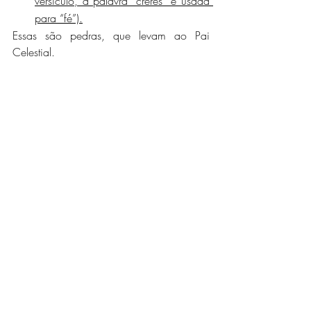
versículo, a palavra “creres” é usada 
para “fé”).
Essas são pedras, que levam ao Pai 
Celestial.