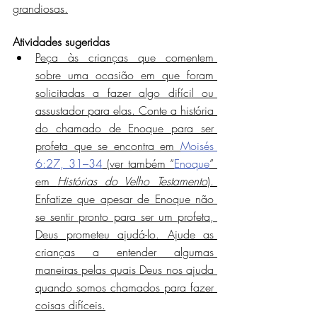
grandiosas.
Atividades sugeridas
Peça às crianças que comentem 
sobre uma ocasião em que foram 
solicitadas a fazer algo difícil ou 
assustador para elas. Conte a história 
do chamado de Enoque para ser 
profeta que se encontra em 
Moisés 
6:27, 31–34
 (ver também “
Enoque
” 
em 
Histórias do Velho Testamento
). 
Enfatize que apesar de Enoque não 
se sentir pronto para ser um profeta, 
Deus prometeu ajudá-lo. Ajude as 
crianças a entender algumas 
maneiras pelas quais Deus nos ajuda 
quando somos chamados para fazer 
coisas difíceis.