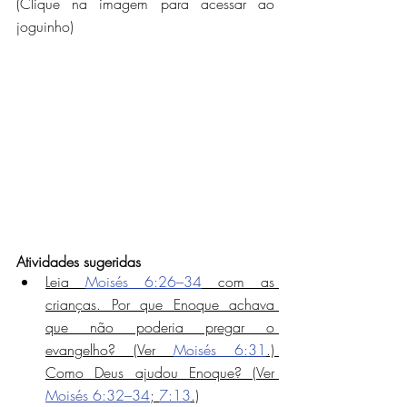
(Clique na imagem para acessar ao 
joguinho)
Atividades sugeridas
Leia 
Moisés 6:26–34
 com as 
crianças. Por que Enoque achava 
que não poderia pregar o 
evangelho? (Ver 
Moisés 6:31
.) 
Como Deus ajudou Enoque? (Ver 
Moisés 6:32–34
; 
7:13
.)