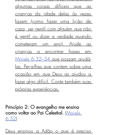
algumas coisas difíceis que as 
crianças da idade delas às vezes 
fazem (como fazer uma lição de 
casa, ser gentil com alguém que não 
é gentil ou dizer a verdade quando 
cometeram um erro). Ajude as 
crianças a encontrar frases em 
Moisés 6:32–34
 que possam ajudá-
las. Peça-lhes que contem sobre uma 
ocasião em que Deus as ajudou a 
fazer algo difícil. Conte também suas 
próprias experiências.
Princípio 2: O evangelho me ensina 
como voltar ao Pai Celestial.
 (
Moisés 
6:52
)
Deus ensinou a Adão o que é preciso 