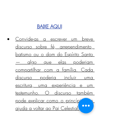
BAIXE AQUI
Convide-as a escrever um breve 
discurso sobre fé, arrependimento, 
batismo ou o dom do Espírito Santo 
— algo que elas poderiam 
compartilhar com a família. Cada 
discurso poderia incluir uma 
escritura, uma experiência e um 
testemunho. O discurso também 
pode explicar como o princípio nos 
ajuda a voltar ao Pai Celestial.
Princípio 3: O Pai Celestial quer que os 
pais ensinem seus filhos.
 (
Moisés 6:58
)