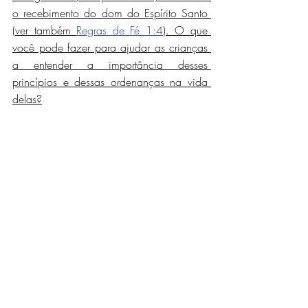
o recebimento do dom do Espírito Santo 
(ver também 
Regras de Fé 1:4
). O que 
você pode fazer para ajudar as crianças 
a entender a importância desses 
princípios e dessas ordenanças na vida 
delas?