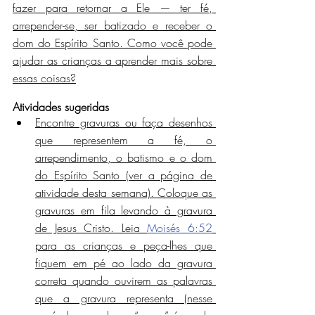
fazer para retornar a Ele — ter fé, 
arrepender-se, ser batizado e receber o 
dom do Espírito Santo. Como você pode 
ajudar as crianças a aprender mais sobre 
essas coisas?
Atividades sugeridas
Encontre gravuras ou faça desenhos 
que representem a fé, o 
arrependimento, o batismo e o dom 
do Espírito Santo (ver a página de 
atividade desta semana). Coloque as 
gravuras em fila levando à gravura 
de Jesus Cristo. Leia 
Moisés 6:52
para as crianças e peça-lhes que 
fiquem em pé ao lado da gravura 
correta quando ouvirem as palavras 
que a gravura representa (nesse 