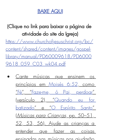
BAIXE AQUI
(Clique no link para baixar a página de 
atividade do site da Igreja)
https://www.churchofjesuschrist.org/bc/
content/shared/content/images/gospel-
library/manual/PD60009618/PD6000
9618_059_C03_wk04.pdf
Cante músicas que ensinem os 
princípios em 
Moisés 6:52
, como 
“
Fé
”, “
Faze-me, ó Pai, perdoar
” 
(versículo 2), “
Quando eu for 
batizado
” e “
O Espírito Santo
” 
(
Músicas para Crianças
, pp. 50–51, 
52, 53, 56). Ajude as crianças a 
entender que fazer as coisas 
ensinadas nas músicas nos ajudarão 