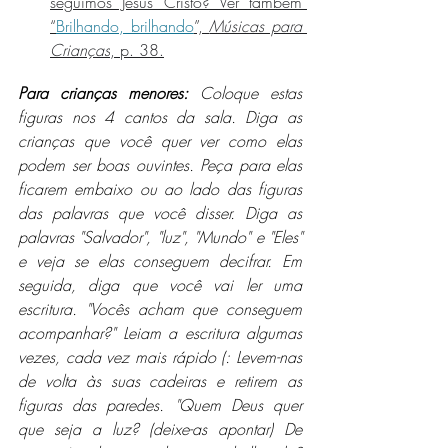
seguimos Jesus Cristo? Ver também 
“
Brilhando, brilhando
”, 
Músicas para 
Crianças
, p. 38.
Para crianças menores: 
Coloque estas 
figuras nos 4 cantos da sala. Diga as 
crianças que você quer ver como elas 
podem ser boas ouvintes. Peça para elas 
ficarem embaixo ou ao lado das figuras 
das palavras que você disser. Diga as 
palavras "Salvador", "luz", "Mundo" e "Eles" 
e veja se elas conseguem decifrar. Em 
seguida, diga que você vai ler uma 
escritura. "Vocês acham que conseguem 
acompanhar?" Leiam a escritura algumas 
vezes, cada vez mais rápido (: Levem-nas 
de volta às suas cadeiras e retirem as 
figuras das paredes. "Quem Deus quer 
que seja a luz? (deixe-as apontar) De 