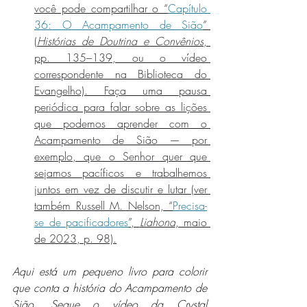
você pode compartilhar o “
Capítulo 
36: O Acampamento de Sião
” 
(
Histórias de Doutrina e Convênios
, 
pp. 135–139, ou o vídeo 
correspondente na Biblioteca do 
Evangelho). Faça uma pausa 
periódica para falar sobre as lições 
que podemos aprender com o 
Acampamento de Sião — por 
exemplo, que o Senhor quer que 
sejamos pacíficos e trabalhemos 
juntos em vez de discutir e lutar (ver 
também Russell M. Nelson, “
Precisa-
se de pacificadores
”, 
Liahona
, maio 
de 2023, p. 98).
Aqui está um pequeno livro para colorir 
que conta a história do Acampamento de 
Sião. Segue o vídeo da Crystal 