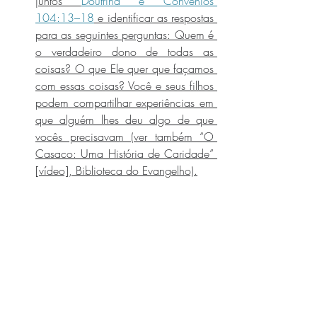
juntos 
Doutrina e Convênios 
104:13–18
 e identificar as respostas 
para as seguintes perguntas: Quem é 
o verdadeiro dono de todas as 
coisas? O que Ele quer que façamos 
com essas coisas? Você e seus filhos 
podem compartilhar experiências em 
que alguém lhes deu algo de que 
vocês precisavam (ver também “O 
Casaco: Uma História de Caridade” 
[vídeo], Biblioteca do Evangelho).