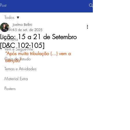
Post
Todos
Joelma Bellini
Todos
15 de set. de 2025
Lição: 15 a 21 de Setembro
Primária
[D&C 102-105]
Vem e Segue-Me
“Após muita tribulação (…) vem a 
Guia de Estudo
bênção”
Temas e Atividades
Material Extra
Posters