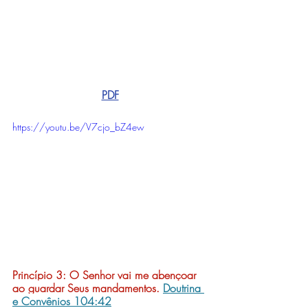
PDF
https://youtu.be/V7cjo_bZ4ew
Princípio 3: 
O Senhor vai me abençoar 
ao guardar Seus mandamentos.
Doutrina 
e Convênios 104:42