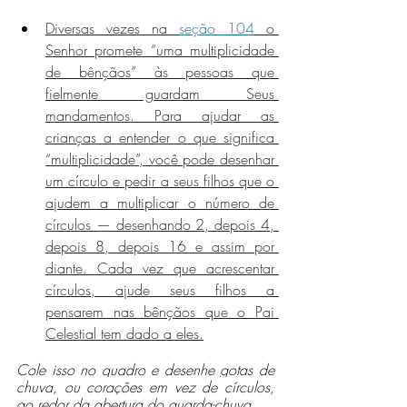
Diversas vezes na 
seção 104
 o 
Senhor promete “uma multiplicidade 
de bênçãos” às pessoas que 
fielmente guardam Seus 
mandamentos. Para ajudar as 
crianças a entender o que significa 
“multiplicidade”, você pode desenhar 
um círculo e pedir a seus filhos que o 
ajudem a multiplicar o número de 
círculos — desenhando 2, depois 4, 
depois 8, depois 16 e assim por 
diante. Cada vez que acrescentar 
círculos, ajude seus filhos a 
pensarem nas bênçãos que o Pai 
Celestial tem dado a eles.
Cole isso no quadro e desenhe gotas de 
chuva, ou corações em vez de círculos, 
ao redor da abertura do guarda-chuva.