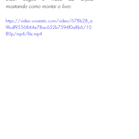
mostrando como montar o livro:
https://video.wixstatic.com/video/678b28_a
9fcdf9556844e78ac652b7594f0a8b6/10
80p/mp4/file.mp4