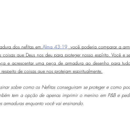
madura dos nefitas em 
Alma 43:19
, você poderia comparar a arm
coisas que Deus nos deu para proteger nosso espírito. Você e seu
nça e acrescentar uma peça de armadura ao desenho para tudo o
espeito de coisas que nos protejam espiritualmente.
sinar sobre como os Nefitas conseguiram se proteger e como pod
também tem a opção de apenas imprimir o menino em P&B e pedir
as armaduras enquanto você vai ensinando.