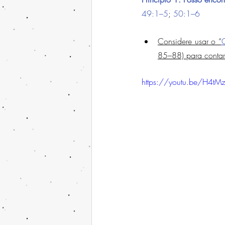
49:1–5
; 
50:1–6
Considere usar o “
85–88) para contar a
https://youtu.be/H4t