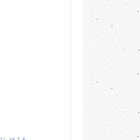
–21
; 
48:7–8
; 