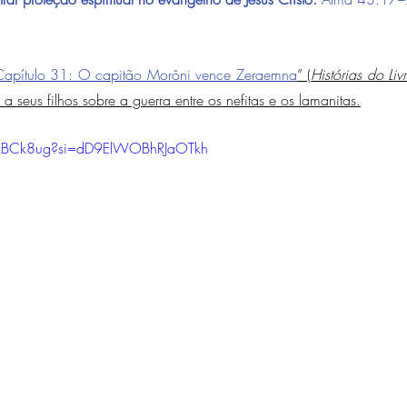
Capítulo 31: O capitão Morôni vence Zeraemna
” (
Histórias do L
 seus filhos sobre a guerra entre os nefitas e os lamanitas.
MzBCk8ug?si=dD9ElWOBhRJaOTkh