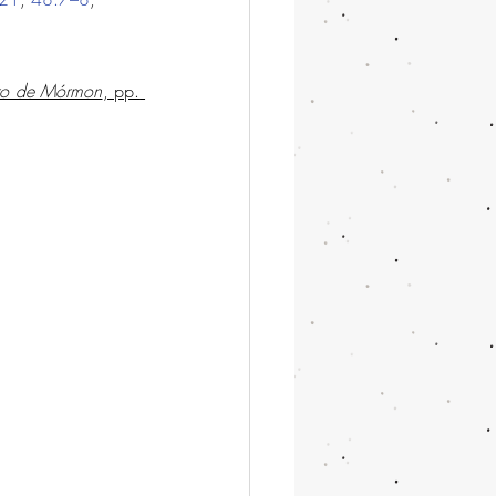
ivro de Mórmon
, pp. 