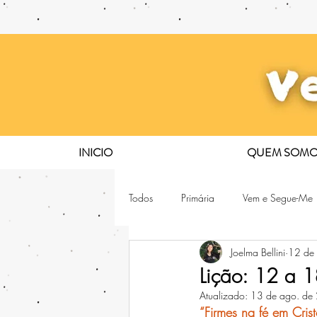
INICIO
QUEM SOMO
Todos
Primária
Vem e Segue-Me
Joelma Bellini
12 de
Lição: 12 a 
Atualizado:
13 de ago. de
“Firmes na fé em Crist