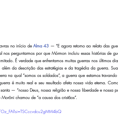
vras no início de 
Alma 43
 — “E agora retorno ao relato das guerr
al nos perguntarmos por que Mórmon incluiu essas histórias de gu
mitado. É verdade que enfrentamos muitas guerras nos últimos dia
além da descrição das estratégias e da tragédia da guerra. Sua
rra na qual “somos os soldados”, a guerra que estamos travando d
uerra é muito real e seu resultado afeta nossa vida eterna. Como
anta — “nosso Deus, nossa religião e nossa liberdade e nossa pa
e Morôni chamou de “a causa dos cristãos”.
saETOz_FA?si=TSCccvdcu2gMM4bQ