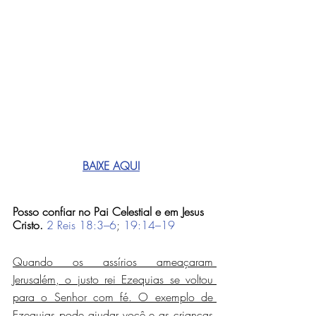
BAIXE AQUI
Posso confiar no Pai Celestial e em Jesus 
Cristo.
2 Reis 18:3–6
; 
19:14–19
Quando os assírios ameaçaram 
Jerusalém, o justo rei Ezequias se voltou 
para o Senhor com fé. O exemplo de 
Ezequias pode ajudar você e as crianças 