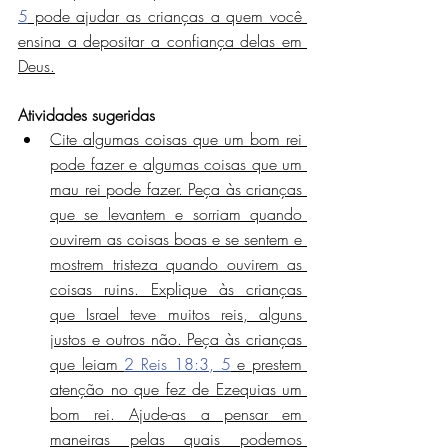
5
 pode ajudar as crianças a quem você 
ensina a depositar a confiança delas em 
Deus.
Atividades sugeridas
Cite algumas coisas que um bom rei 
pode fazer e algumas coisas que um 
mau rei pode fazer. Peça às crianças 
que se levantem e sorriam quando 
ouvirem as coisas boas e se sentem e 
mostrem tristeza quando ouvirem as 
coisas ruins. Explique às crianças 
que Israel teve muitos reis, alguns 
justos e outros não. Peça às crianças 
que leiam 
2 Reis 18:3, 5
 e prestem 
atenção no que fez de Ezequias um 
bom rei. Ajude-as a pensar em 
maneiras pelas quais podemos 