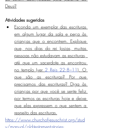
Deus?
Atividades sugeridas
Esconda um exemplar das escrituras 
em algum lugar da sala e peça às 
crianças que o encontrem. Explique 
que, nos dias do rei Josias, muitas 
pessoas não estudavam as escrituras, 
até que um sacerdote as encontrou 
no templo (ver 
2 Reis 22:8–11
). O 
que são as escrituras? Por que 
precisamos das escrituras? Diga às 
crianças por que você se sente feliz 
por termos as escrituras hoje e deixe 
que elas expressem o que sentem a 
respeito das escrituras.
https://www.churchofjesuschrist.org/stud
y/manual/old-testament-stories-