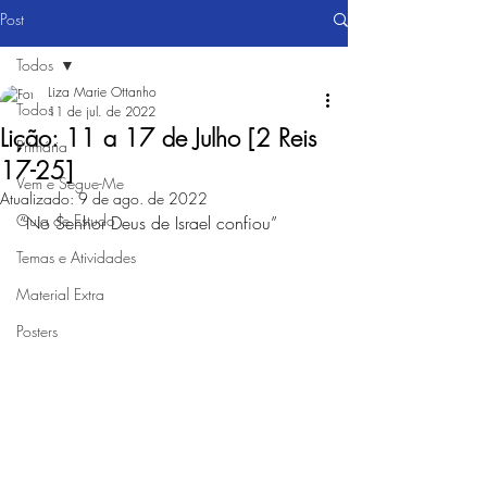
Post
Todos
Liza Marie Ottanho
Todos
11 de jul. de 2022
Lição: 11 a 17 de Julho [2 Reis
Primária
17-25]
Vem e Segue-Me
Atualizado:
9 de ago. de 2022
Guia de Estudo
“No Senhor Deus de Israel confiou”
Temas e Atividades
Material Extra
Posters