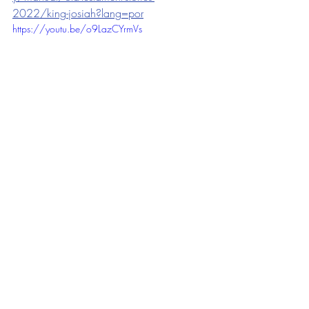
2022/king-josiah?lang=por
https://youtu.be/o9LazCYrmVs