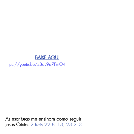
BAIXE AQUI
https://youtu.be/z3ov9a7PmO4
As escrituras me ensinam como seguir 
Jesus Cristo.
2 Reis 22:8–13
; 
23:2–3