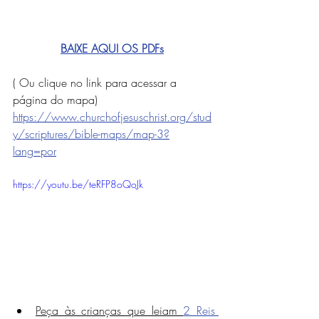
BAIXE AQUI
 OS PDFs
( Ou clique no link para acessar a 
página do mapa)
https://www.churchofjesuschrist.org/stud
y/scriptures/bible-maps/map-3?
lang=por
https://youtu.be/teRFP8oQoJk
Peça às crianças que leiam 
2 Reis 