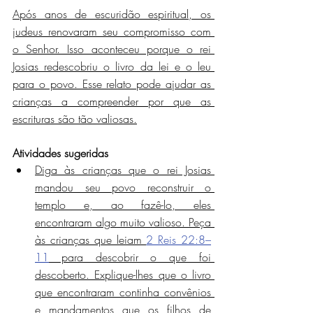
Após anos de escuridão espiritual, os 
judeus renovaram seu compromisso com 
o Senhor. Isso aconteceu porque o rei 
Josias redescobriu o livro da lei e o leu 
para o povo. Esse relato pode ajudar as 
crianças a compreender por que as 
escrituras são tão valiosas.
Atividades sugeridas
Diga às crianças que o rei Josias 
mandou seu povo reconstruir o 
templo e, ao fazê-lo, eles 
encontraram algo muito valioso. Peça 
às crianças que leiam 
2 Reis 22:8–
11
 para descobrir o que foi 
descoberto. Explique-lhes que o livro 
que encontraram continha convênios 
e mandamentos que os filhos de 