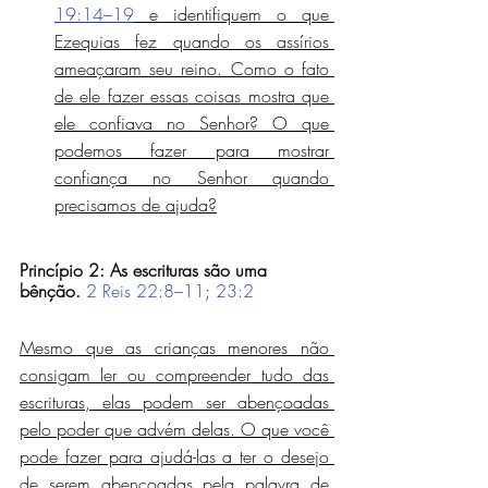
19:14–19
 e identifiquem o que 
Ezequias fez quando os assírios 
ameaçaram seu reino. Como o fato 
de ele fazer essas coisas mostra que 
ele confiava no Senhor? O que 
podemos fazer para mostrar 
confiança no Senhor quando 
precisamos de ajuda?
Princípio 2: As escrituras são uma 
bênção.
2 Reis 22:8–11
; 
23:2
Mesmo que as crianças menores não 
consigam ler ou compreender tudo das 
escrituras, elas podem ser abençoadas 
pelo poder que advém delas. O que você 
pode fazer para ajudá-las a ter o desejo 
de serem abençoadas pela palavra de 