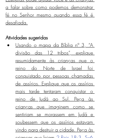
a falar sobre como podemos demonstrar 
fé no Senhor mesmo quando essa fé é 
desafiada.
Atividades sugeridas
Usando o mapa da Bíblia nº 3, “A 
divisão das 12 tribos”, explique 
resumidamente às crianças que o 
reino do Norte de Israel foi 
conquistado por pessoas chamadas 
de assírios. Explique que os assírios 
mais tarde tentaram conquistar o 
reino de Judá ao Sul. Peça às 
crianças que imaginem como se 
sentiriam se morassem em Judá e 
soubessem que os assírios estavam 
vindo para destruir a cidade. Peça às 
crianças que leiam 
2 Reis 18:3, 5–6