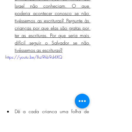
Israel não conheciam. O que 
poderia acontecer conosco se não 
tivéssemos as escrituras? Pergunte às 
crianças por que elas são gratas por 
ter as escrituras. Por que seria mais 
difícil seguir o Salvador se não 
tivéssemos as escrituras?
https://youtu.be/Ihz9hb9d4XQ
Dê a cada criança uma folha de 
papel e peça a elas que a rasguem. 
Explique que, nos dias do rei Josias, 