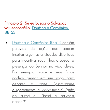
Princípio 2: 
Se eu buscar o Salvador, 
vou encontrá-Lo.
Doutrina e Convênios 
88:63
Doutrina e Convênios 88:63
 contém 
palavras de ação que podem 
inspirar algumas atividades divertidas 
para incentivar seus filhos a buscar a 
presença do Senhor na vida deles. 
Por exemplo, você e seus filhos 
podem pensar em um jogo para 
debater a frase “
procurai
-me 
diligentemente e 
achar
-me-eis” (grifo 
do autor) ou “batei e ser-vos-á 
aberto”?