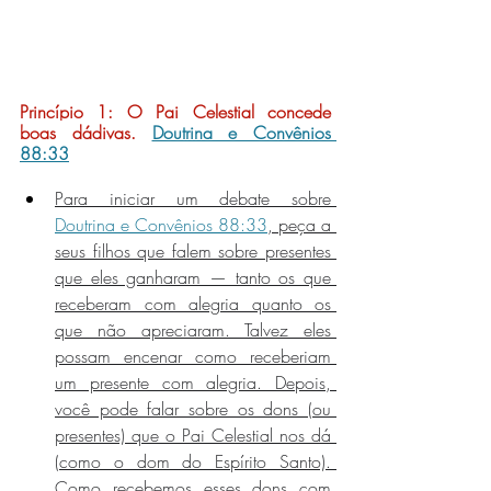
Princípio 1: 
O Pai Celestial concede 
boas dádivas.
Doutrina e Convênios 
88:33
Para iniciar um debate sobre 
Doutrina e Convênios 88:33
, peça a 
seus filhos que falem sobre presentes 
que eles ganharam — tanto os que 
receberam com alegria quanto os 
que não apreciaram. Talvez eles 
possam encenar como receberiam 
um presente com alegria. Depois, 
você pode falar sobre os dons (ou 
presentes) que o Pai Celestial nos dá 
(como o dom do Espírito Santo). 
Como recebemos esses dons com 