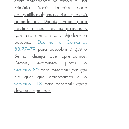
estão aprendendo na escola ou na 
Primária. Você também pode 
compartilhar algumas coisas que está 
aprendendo. Depois, você pode 
mostrar a seus filhos as palavras 
o 
que
, 
por que
 e 
como
. Ajude-os a 
pesquisar 
Doutrina e Convênios 
88:77–79
 para descobrir 
o que
 o 
Senhor deseja que aprendamos. 
Depois, examinem juntos o 
versículo 80
 para descobrir 
por que
Ele quer que aprendamos e o 
versículo 118
 para descobrir 
como
devemos aprender.