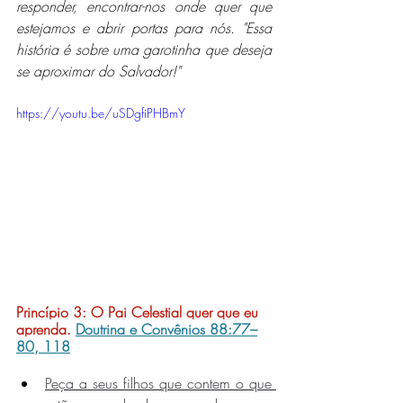
responder, encontrar-nos onde quer que 
estejamos e abrir portas para nós. "Essa 
história é sobre uma garotinha que deseja 
se aproximar do Salvador!"
https://youtu.be/uSDgfiPHBmY
Princípio 3: 
O Pai Celestial quer que eu 
aprenda.
Doutrina e Convênios 88:77–
80, 118
Peça a seus filhos que contem o que 