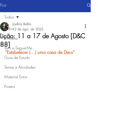
Post
Todos
Joelma Bellini
Todos
12 de ago. de 2025
Lição: 11 a 17 de Agosto [D&C
Primária
88]
Vem e Segue-Me
“Estabelecei (…) uma casa de Deus”
Guia de Estudo
Temas e Atividades
Material Extra
Posters