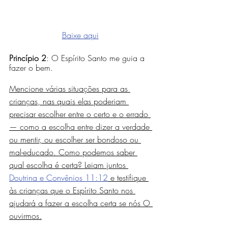
Baixe aqui
Princípio 2
: O Espírito Santo me guia a 
fazer o bem.
Mencione várias situações para as 
crianças, nas quais elas poderiam 
precisar escolher entre o certo e o errado 
— como a escolha entre dizer a verdade 
ou mentir, ou escolher ser bondoso ou 
mal-educado. Como podemos saber 
qual escolha é certa? Leiam juntos 
Doutrina e Convênios 11:12
 e testifique 
às crianças que o Espírito Santo nos 
ajudará a fazer a escolha certa se nós O 
ouvirmos.