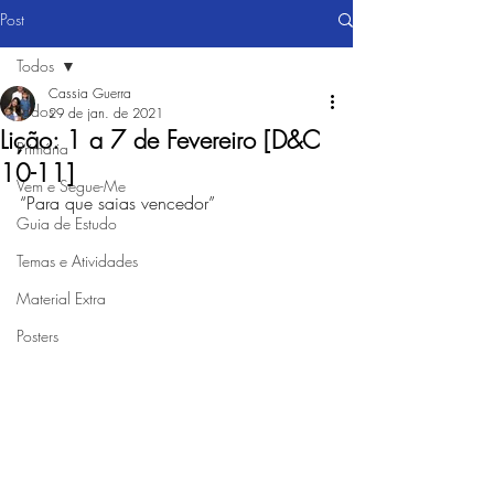
Post
Todos
Cassia Guerra
Todos
29 de jan. de 2021
Lição: 1 a 7 de Fevereiro [D&C
Primária
10-11]
Vem e Segue-Me
“Para que saias vencedor” 
Guia de Estudo
Temas e Atividades
Material Extra
Posters