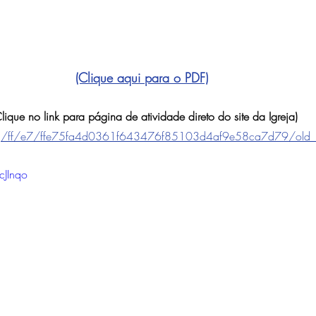
(Clique aqui para o PDF)
lique no link para página de atividade direto do site da Igreja)
.org/ff/e7/ffe75fa4d0361f643476f85103d4af9e58ca7d79/old_te
cJInqo