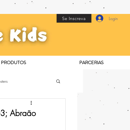
Se Inscreva
Login
PRODUTOS
PARCERIAS
sters
–3; Abraão