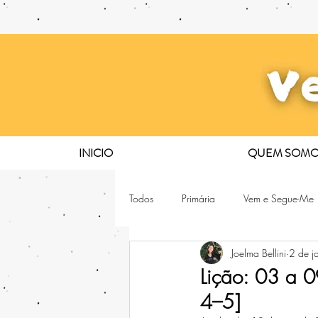
INICIO
QUEM SOMO
Todos
Primária
Vem e Segue-Me
Joelma Bellini
2 de j
Lição: 03 a 0
4–5]