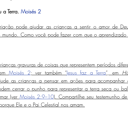
u a Terra. 
Moisés 2
iação pode ajudar as crianças a sentir o amor de Deu
o mundo. Como você pode fazer com que o aprendizado s
rianças gravuras de coisas que representem períodos difer
 em 
Moisés 2
; ver também “
Jesus faz a Terra
”, em 
Hi
ajude as crianças a pensar em ações para acompanhar as
dem cerrar o punho para representar a terra seca ou bal
ar (ver 
Moisés 2:9–10
). Compartilhe seu testemunho de 
 porque Ele e o Pai Celestial nos amam.