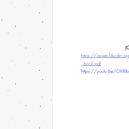
(C
https://assets.ldscdn
_book.pdf
https://youtu.be/OX8Ib